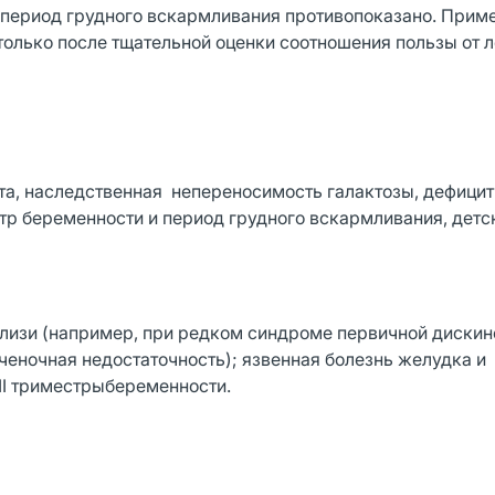
в период грудного вскармливания противопоказано. Прим
 только после тщательной оценки соотношения пользы от 
а, наследственная непереносимость галактозы, дефицит
тр беременности и период грудного вскармливания, детс
лизи (например, при редком синдроме первичной дискин
ченочная недостаточность); язвенная болезнь желудка и
III триместрыбеременности.