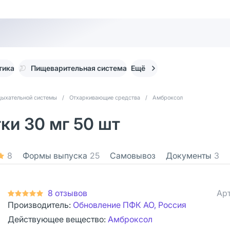
тика
Пищеварительная система
Ещё
дыхательной системы
/
Отхаркивающие средства
/
Амброксол
ки 30 мг 50 шт
8
Формы выпуска
25
Самовывоз
Документы
3
8 отзывов
Арт
Производитель:
Обновление ПФК АО, Россия
Действующее вещество:
Амброксол