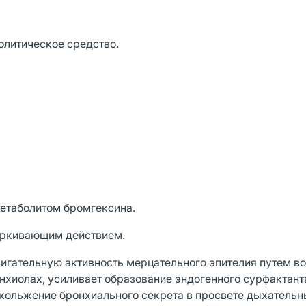
олитическое средство.
етаболитом бромгексина.
аркивающим действием.
игательную активность мерцательного эпителия путем в
онхиолах, усиливает образование эндогенного сурфактант
кольжение бронхиального секрета в просвете дыхательны