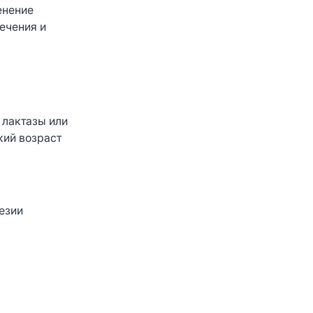
енение
лечения и
 лактазы или
кий возраст
езии