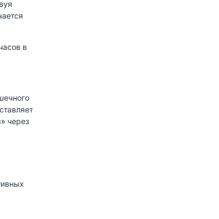
вуя
чается
часов в
шечного
оставляет
я» через
тивных