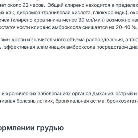
ет около 22 часов. Общий клиренс находится в пределах
их как, дибромоантраниловая кислота, глюкурониды), око
чек (клиренс креатинина менее 30 мл/мин) возможно на
остаточности клиренс амброксола снижается на 20-40 %.
азмы крови и значительного объема распределения, а та
вь, эффективная элиминация амброксола посредством диа
 и хронических заболеваниях органов дыхания: острый и
тивная болезнь легких, бронхиальная астма, бронхоэктат
ормлении грудью