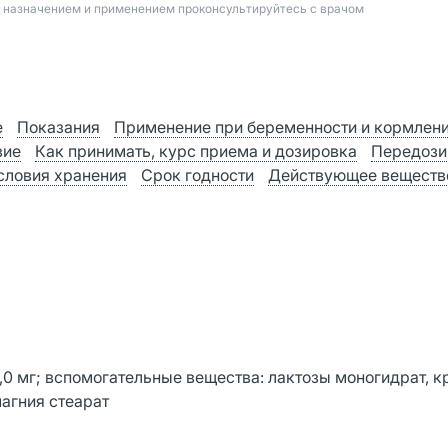
д назначением и применением проконсультируйтесь с врачом
е
Показания
Применение при беременности и кормлен
вие
Как принимать, курс приема и дозировка
Передози
словия хранения
Срок годности
Действующее веществ
0 мг; вспомогательные вещества: лактозы моногидрат, 
агния стеарат