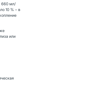
 660 мл/
ло 10 % − в
копление
кже
лиза или
ическая