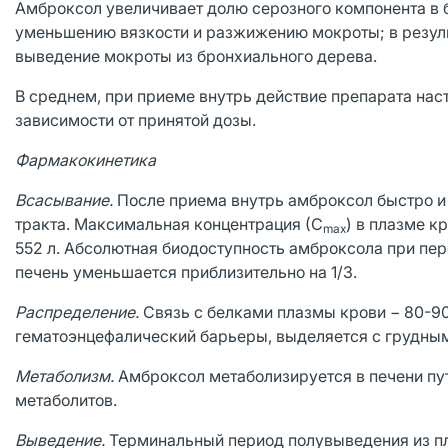
Амброксол увеличивает долю серозного компонента в б
уменьшению вязкости и разжижению мокроты; в резуль
выведение мокроты из бронхиального дерева.
В среднем, при приеме внутрь действие препарата наст
зависимости от принятой дозы.
Фармакокинетика
Всасывание.
После приема внутрь амброксол быстро и
тракта. Максимальная концентрация (С
) в плазме к
max
552 л. Абсолютная биодоступность амброксола при пе
печень уменьшается приблизительно на 1/3.
Распределение.
Связь с белками плазмы крови − 80-90
гематоэнцефалический барьеры, выделяется с грудны
Метаболизм.
Амброксол метаболизируется в печени пу
метаболитов.
Выведение.
Терминальный период полувыведения из п