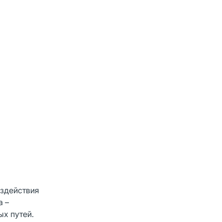
оздействия
а –
х путей.