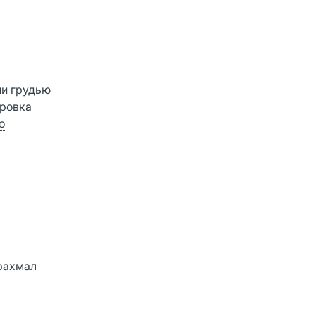
ии грудью
ровка
о
крахмал