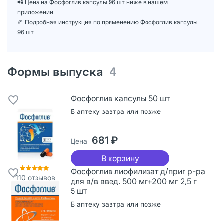
📲 Цена на Фосфоглив капсулы 96 шт ниже в нашем
приложении
📒 Подробная инструкция по применению Фосфоглив капсулы
96 шт
Формы выпуска
4
Фосфоглив капсулы 50 шт
В аптеку завтра или позже
681 ₽
Цена
В корзину
Фосфоглив лиофилизат д/приг р-ра
110
отзывов
для в/в введ. 500 мг+200 мг 2,5 г
5 шт
В аптеку завтра или позже