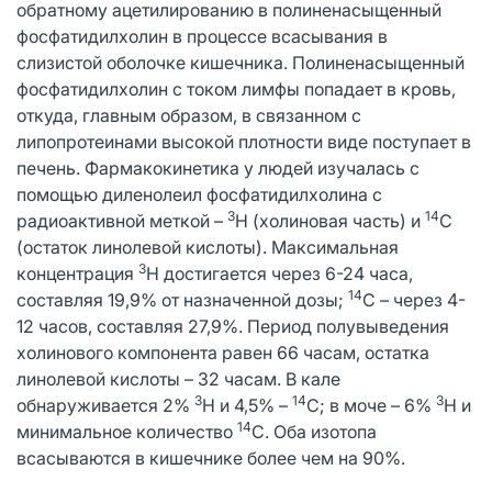
обратному ацетилированию в полиненасыщенный
фосфатидилхолин в процессе всасывания в
слизистой оболочке кишечника. Полиненасыщенный
фосфатидилхолин с током лимфы попадает в кровь,
откуда, главным образом, в связанном с
липопротеинами высокой плотности виде поступает в
печень. Фармакокинетика у людей изучалась с
помощью диленолеил фосфатидилхолина с
3
14
радиоактивной меткой –
Н (холиновая часть) и
C
(остаток линолевой кислоты). Максимальная
3
концентрация
Н достигается через 6-24 часа,
14
составляя 19,9% от назначенной дозы;
С – через 4-
12 часов, составляя 27,9%. Период полувыведения
холинового компонента равен 66 часам, остатка
линолевой кислоты – 32 часам. В кале
3
14
3
обнаруживается 2%
Н и 4,5% –
С; в моче – 6%
Н и
14
минимальное количество
С. Оба изотопа
всасываются в кишечнике более чем на 90%.