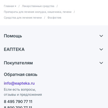
Главная
/
Лекарственные средства
/
Препараты для лечения желудка, кишечника, печени
/
Средства для лечения печени
/
Фосфоглив
Помощь
Самовывоз из аптек
ЕАПТЕКА
Обмен и возврат
О компании
Что с моим заказом?
Покупателям
Карьера
Ответы на вопросы
Оплата
Поставщики
Обратная связь
Блог
Отзывы
Лицензия
info@eapteka.ru
Программа СберСпасибо
Реклама на сайте
Если есть вопросы,
отзывы и предложения
Политика конфиденциальности
Ваши товары на ЕАПТЕКЕ
8 495 790 77 11
Пользовательское соглашение
Сотрудничество для аптек
8 800 700 77 11