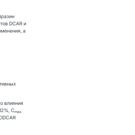
празин
итов DCAR и
именения, а
ктивных
го влияния
12%, C
max
и DDCAR