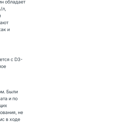
ин обладает
/л,
м
дают
как и
ется с D3-
мое
ом. Были
ата и по
щих
ования, не
мс в ходе