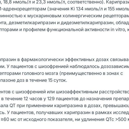
, 18,8 нмоль/л и 23,3 нмоль/л, соответственно). Карипраз
адренорецепторам (значения Ki 134 нмоль/л и 155 нмоль
аффинностью к мускариновым холинергическим рецептора
ита, дезметилкарипразин и дидезметилкарипразин, обла
орами и профилем функциональной активности in vitro, 
рипразин в фармакологически эффективных дозах связыва
ами. У пациентов с шизофренией наблюдалось дозозависи
пторами головного мозга (преимущественно в зонах с
зоне доз в течение 15 суток.
иентов с шизофренией или шизоаффективным расстройств
 течение 12 часов у 129 пациентов до назначения препар
вала QT при применении карипразина в дозах, превышаю
ось. У пациентов, получавших карипразин в рамках исслед
≥60 мс от исходного показателя, ни удлинения QTc >500 