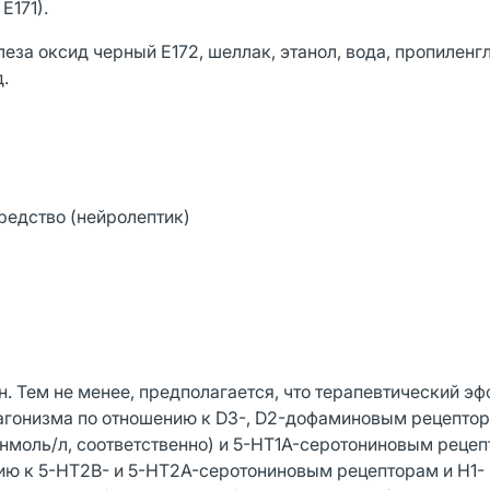
Е171).
леза оксид черный Е172, шеллак, этанол, вода, пропиленг
.
редство (нейролептик)
. Тем не менее, предполагается, что терапевтический эф
 агонизма по отношению к D3-, D2-дофаминовым рецепто
71 нмоль/л, соответственно) и 5-HT1A-серотониновым реце
ению к 5-HT2B- и 5-HT2A-серотониновым рецепторам и Н1-