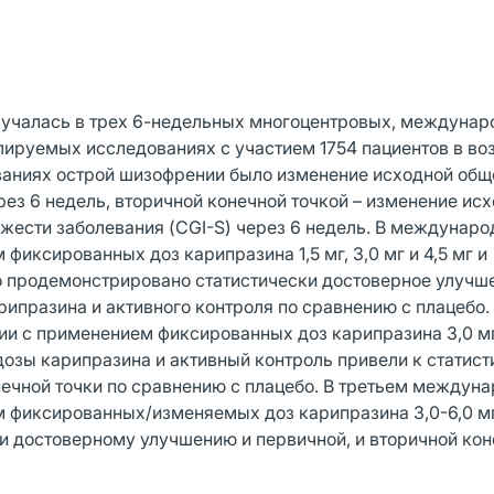
зучалась в трех 6-недельных многоцентровых, междунар
руемых исследованиях с участием 1754 пациентов в воз
ованиях острой шизофрении было изменение исходной общ
ез 6 недель, вторичной конечной точкой – изменение ис
яжести заболевания (CGI-S) через 6 недель. В междунар
иксированных доз карипразина 1,5 мг, 3,0 мг и 4,5 мг и
ло продемонстрировано статистически достоверное улучш
рипразина и активного контроля по сравнению с плацебо.
с применением фиксированных доз карипразина 3,0 мг 
дозы карипразина и активный контроль привели к статис
нечной точки по сравнению с плацебо. В третьем междун
фиксированных/изменяемых доз карипразина 3,0-6,0 мг 
ки достоверному улучшению и первичной, и вторичной кон