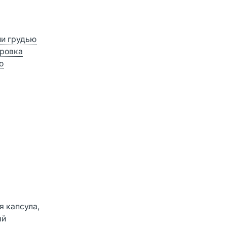
ии грудью
ровка
о
я капсула,
ый