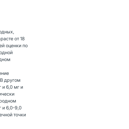
одных,
расте от 18
ей оценки по
ходной
одном
ение
 В другом
и 6,0 мг и
тически
ародном
и 6,0-9,0
ечной точки