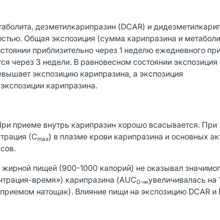
таболита, дезметилкарипразин (DCAR) и дидезметилкари
стью. Общая экспозиция (сумма карипразина и метабол
стоянии приблизительно через 1 неделю ежедневного пр
ся через 3 недели. В равновесном состоянии экспозиция
евышает экспозицию карипразина, а экспозиция
экспозиции карипразина.
При приеме внутрь карипразин хорошо всасывается. При
трация (С
) в плазме крови карипразина и основных а
max
сов.
с жирной пищей (900-1000 калорий) не оказывал значимо
нтрация-время») карипразина (AUC
увеличивалась на 
0-
∞
 приемом натощак). Влияние пищи на экспозицию DCAR 