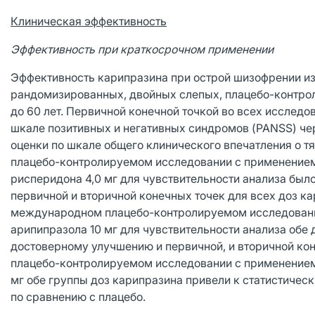
Клиническая эффективность
Эффективность при краткосрочном применении
Эффективность карипразина при острой шизофрении и
рандомизированных, двойных слепых, плацебо-контроли
до 60 лет. Первичной конечной точкой во всех исслед
шкале позитивных и негативных синдромов (PANSS) чер
оценки по шкале общего клинического впечатления о т
плацебо-контролируемом исследовании с применением ф
рисперидона 4,0 мг для чувствительности анализа бы
первичной и вторичной конечных точек для всех доз ка
международном плацебо-контролируемом исследовании 
арипипразола 10 мг для чувствительности анализа обе 
достоверному улучшению и первичной, и вторичной ко
плацебо-контролируемом исследовании с применением 
мг обе группы доз карипразина привели к статистичес
по сравнению с плацебо.