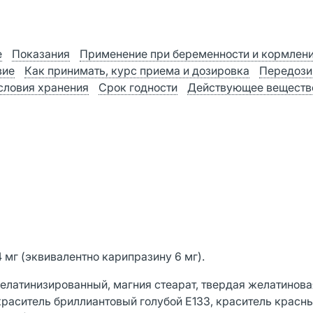
е
Показания
Применение при беременности и кормлен
вие
Как принимать, курс приема и дозировка
Передози
словия хранения
Срок годности
Действующее веществ
 мг (эквивалентно карипразину 6 мг).
латинизированный, магния стеарат, твердая желатинова
 краситель бриллиантовый голубой Е133, краситель красн