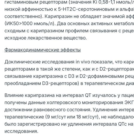
гистаминовым рецепторам (значения Ki 0,58-1,1 нмоль/л
низкой аффинностью к 5-НТ2С-серотониновым и альфа1-
соответственно). Карипразин не обладает значимой 
(ИК50>1000 нмоль/л). Два основных активных метабол
сходным с карипразином профилем связывания с рецепт
исходное лекарственное вещество.
Фармакодинамические эффекты
Доклинические исследования in vivo показали, что ка
рецепторами в такой же степени, как и с D2-рецептор
связывание карипразина с D3 и D2-дофаминовыми реце
преобладанием D3-рецепторов) в терапевтическом диапа
Влияние карипразина на интервал QT изучалось у пац
получены данные холтеровского мониторирования ЭКГ в
достижении равновесного состояния. Удлинения интер
терапевтические (9 мг/сут или 18 мг/сут), не наблюдал
было зарегистрировано ни удлинения интервала QTc на 
исследования.