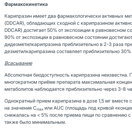
Фармакокинетика
Карипразин имеет два фармакологически активных ме
(DDCAR), обладающих сходной с карипразином активно
DDCAR) достигает 50% от экспозиции в равновесном со
90% от экспозиции в равновесном состоянии достигают
дидезметилкарипразина приблизительно в 2-3 раза пр
дезметилкарипразина составляет приблизительно 30% 
Всасывание
Абсолютная биодоступность карипразина неизвестна. 
многократном приёме препарата максимальная концен
метаболитов наблюдается приблизительно через 3-8 ча
Однократный прием карипразина в дозе 1,5 мг вместе 
на значения C
или AUC (площадь под кривой «конце
max
снижалась на < 5% после приема пищи по сравнению с
также было минимальным.