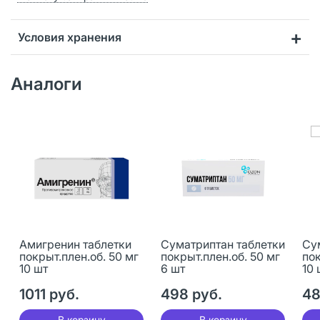
Условия хранения
Аналоги
Амигренин таблетки
Суматриптан таблетки
Су
покрыт.плен.об. 50 мг
покрыт.плен.об. 50 мг
пок
10 шт
6 шт
10 
1011 руб.
498 руб.
48
В корзину
В корзину