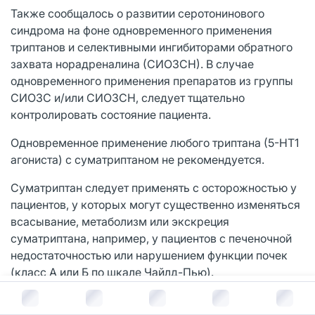
Также сообщалось о развитии серотонинового
синдрома на фоне одновременного применения
триптанов и селективными ингибиторами обратного
захвата норадреналина (СИОЗСН). В случае
одновременного применения препаратов из группы
СИОЗС и/или СИОЗСН, следует тщательно
контролировать состояние пациента.
Одновременное применение любого триптана (5-НТ1
агониста) с суматриптаном не рекомендуется.
Суматриптан следует применять с осторожностью у
пациентов, у которых могут существенно изменяться
всасывание, метаболизм или экскреция
суматриптана, например, у пациентов с печеночной
недостаточностью или нарушением функции почек
(класс А или Б по шкале Чайлд-Пью).
В корзину за
471
руб.
Суматриптан необходимо применять с