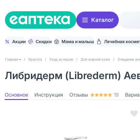
Каталог
Акции
Скидки
Мама и малыш
Лечебная косме
Главная
/
Красота
/
Уход за лицом
/
Для жирной кожи
/
Очищение жи
Либридерм (Librederm) Аев
Основное
Инструкция
Отзывы
19
Вариа