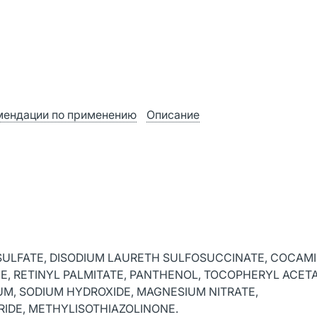
мендации по применению
Описание
ULFATE, DISODIUM LAURETH SULFOSUCCINATE, COCAMI
CE, RETINYL PALMITATE, PANTHENOL, TOCOPHERYL ACET
UM, SODIUM HYDROXIDE, MAGNESIUM NITRATE,
IDE, METHYLISOTHIAZOLINONE.