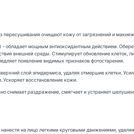
з пересушивания очищают кожу от загрязнений и макияж
л) - обладает мощным антиоксидантным действием. Обере
твия внешней среды. Стимулирует обновление клеток, пи
едляет появление видимых признаков фотостарения.
т верхний слой эпидермиса, удаляя отмершие клетки. Уси
и. Ускоряет восстановление кожи.
вно снимает раздражение, смягчает и устраняет шелушен
, нанести на лицо легкими круговыми движениями, уделя