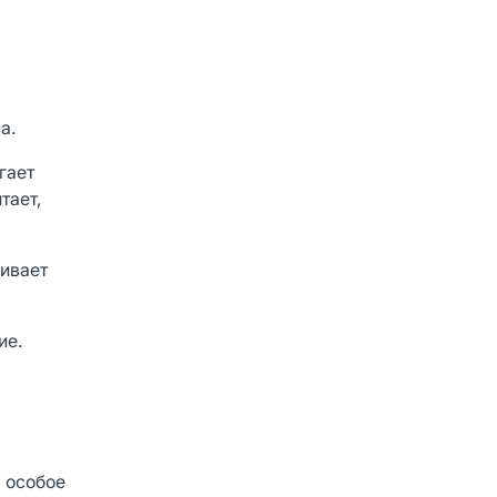
а.
гает
тает,
ливает
ие.
я особое