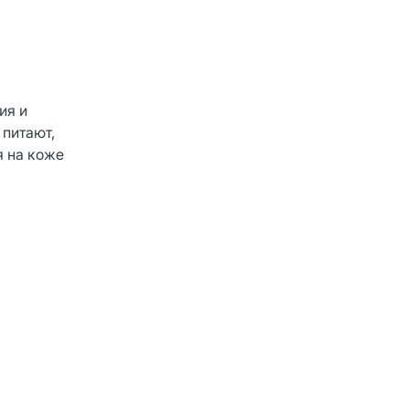
ия и
 питают,
я на коже