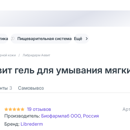
тика
Пищеварительная система
Ещё
рной кожи
/
Либридерм Аевит
ит гель для умывания мягки
нты
3
Самовывоз
19 отзывов
Арт
Производитель:
Биофармлаб ООО, Россия
Бренд:
Librederm