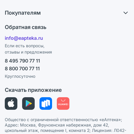
О компании
Что с моим заказом?
Покупателям
Карьера
Ответы на вопросы
Оплата
Поставщики
Обратная связь
Блог
Отзывы
Лицензия
info@eapteka.ru
Программа СберСпасибо
Реклама на сайте
Если есть вопросы,
отзывы и предложения
Политика конфиденциальности
Ваши товары на ЕАПТЕКЕ
8 495 790 77 11
Пользовательское соглашение
Сотрудничество для аптек
8 800 700 77 11
Политика рекомендаций
СМИ о нас
Круглосуточно
Этика и соответствие
Скачать приложение
Политика в отношении обработки персональных данных
Общество с ограниченной ответственностью «еАптека»;
Адрес: Москва, Фрунзенская набережная, дом 42,
цокольный этаж, помещение I, комната 2; Лицензия: Л042-