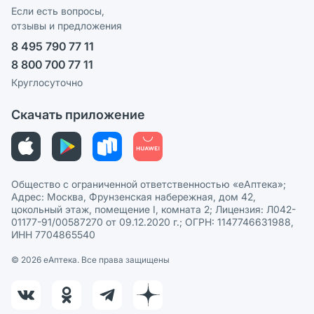
Программа СберСпасибо
Реклама на сайте
Если есть вопросы,
отзывы и предложения
Политика конфиденциальности
Ваши товары на ЕАПТЕКЕ
8 495 790 77 11
Пользовательское соглашение
Сотрудничество для аптек
8 800 700 77 11
Политика рекомендаций
СМИ о нас
Круглосуточно
Этика и соответствие
Скачать приложение
Политика в отношении обработки персональных данных
Общество с ограниченной ответственностью «еАптека»;
Адрес: Москва, Фрунзенская набережная, дом 42,
цокольный этаж, помещение I, комната 2; Лицензия: Л042-
01177-91/00587270 от 09.12.2020 г.; ОГРН: 1147746631988,
ИНН 7704865540
© 2026 eАптека. Все права защищены