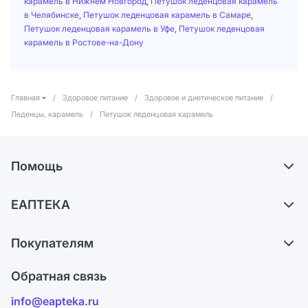
карамель в Нижнем Новгород
,
Петушок леденцовая карамель
в Челябинске
,
Петушок леденцовая карамель в Самаре
,
Петушок леденцовая карамель в Уфе
,
Петушок леденцовая
карамель в Ростове-на-Дону
Главная
/
Здоровое питание
/
Здоровое и диетическое питание
/
Леденцы, карамель
/
Петушок леденцовая карамель
Помощь
Самовывоз из аптек
ЕАПТЕКА
Обмен и возврат
О компании
Что с моим заказом?
Покупателям
Карьера
Ответы на вопросы
Оплата
Поставщики
Обратная связь
Блог
Отзывы
Лицензия
info@eapteka.ru