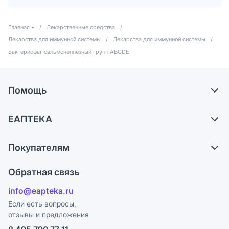
Главная
/
Лекарственные средства
/
Лекарства для иммунной системы
/
Лекарства для иммунной системы
/
Бактериофаг сальмонеллезный групп ABCDE
Помощь
Самовывоз из аптек
ЕАПТЕКА
Обмен и возврат
О компании
Что с моим заказом?
Покупателям
Карьера
Ответы на вопросы
Оплата
Поставщики
Обратная связь
Блог
Отзывы
Лицензия
info@eapteka.ru
Программа СберСпасибо
Реклама на сайте
Если есть вопросы,
отзывы и предложения
Политика конфиденциальности
Ваши товары на ЕАПТЕКЕ