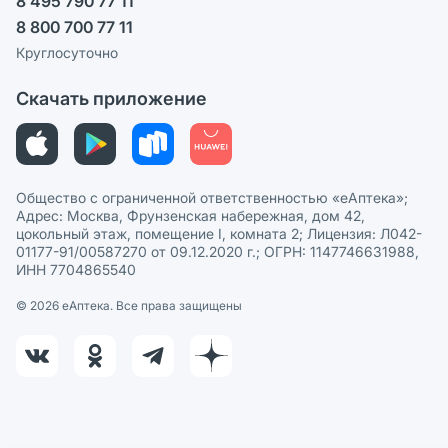
8 495 790 77 11
Пользовательское соглашение
Сотрудничество для аптек
8 800 700 77 11
Политика рекомендаций
СМИ о нас
Круглосуточно
Этика и соответствие
Скачать приложение
Политика в отношении обработки персональных данных
Общество с ограниченной ответственностью «еАптека»;
Адрес: Москва, Фрунзенская набережная, дом 42,
цокольный этаж, помещение I, комната 2; Лицензия: Л042-
01177-91/00587270 от 09.12.2020 г.; ОГРН: 1147746631988,
ИНН 7704865540
© 2026 eАптека. Все права защищены