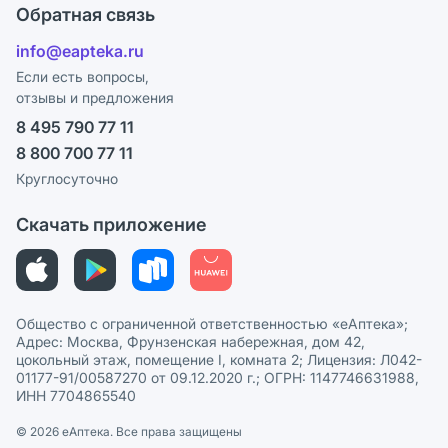
Поставщики
Обратная связь
Блог
Отзывы
Лицензия
info@eapteka.ru
Программа СберСпасибо
Реклама на сайте
Если есть вопросы,
отзывы и предложения
Политика конфиденциальности
Ваши товары на ЕАПТЕКЕ
8 495 790 77 11
Пользовательское соглашение
Сотрудничество для аптек
8 800 700 77 11
Политика рекомендаций
СМИ о нас
Круглосуточно
Этика и соответствие
Скачать приложение
Политика в отношении обработки персональных данных
Общество с ограниченной ответственностью «еАптека»;
Адрес: Москва, Фрунзенская набережная, дом 42,
цокольный этаж, помещение I, комната 2; Лицензия: Л042-
01177-91/00587270 от 09.12.2020 г.; ОГРН: 1147746631988,
ИНН 7704865540
© 2026 eАптека. Все права защищены