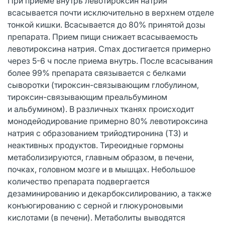
При приеме внутрь левотироксин натрия
всасывается почти исключительно в верхнем отделе
тонкой кишки. Всасывается до 80% принятой дозы
препарата. Прием пищи снижает всасываемость
левотироксина натрия. Cmax достигается примерно
через 5-6 ч после приема внутрь. После всасывания
более 99% препарата связывается с белками
сыворотки (тироксин-связывающим глобулином,
тироксин-связывающим преальбумином
и альбумином). В различных тканях происходит
монодейодирование примерно 80% левотироксина
натрия с образованием трийодтиронина (T3) и
неактивных продуктов. Тиреоидные гормоны
метаболизируются, главным образом, в печени,
почках, головном мозге и в мышцах. Небольшое
количество препарата подвергается
дезаминированию и декарбоксилированию, а также
конъюгированию с серной и глюкуроновыми
кислотами (в печени). Метаболиты выводятся