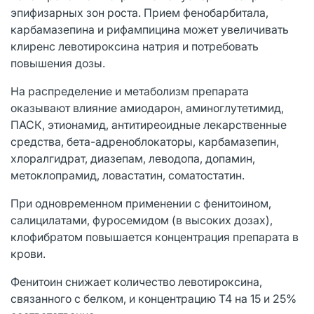
эпифизарных зон роста. Прием фенобарбитала,
карбамазепина и рифампицина может увеличивать
клиренс левотироксина натрия и потребовать
повышения дозы.
На распределение и метаболизм препарата
оказывают влияние амиодарон, аминоглутетимид,
ПАСК, этионамид, антитиреоидные лекарственные
средства, бета-адреноблокаторы, карбамазепин,
хлоралгидрат, диазепам, леводопа, допамин,
метоклопрамид, ловастатин, соматостатин.
При одновременном применении с фенитоином,
салицилатами, фуросемидом (в высоких дозах),
клофибратом повышается концентрация препарата в
крови.
Фенитоин снижает количество левотироксина,
связанного с белком, и концентрацию Т4 на 15 и 25%