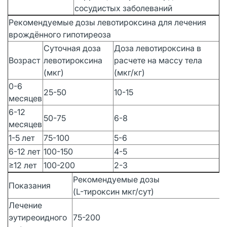
сосудистых заболеваний
Рекомендуемые дозы левотироксина для лечения
врождённого гипотиреоза
Суточная доза
Доза левотироксина в
Возраст
левотироксина
расчете на массу тела
(мкг)
(мкг/кг)
0-6
25-50
10-15
месяцев
6-12
50-75
6-8
месяцев
1-5 лет
75-100
5-6
6-12 лет
100-150
4-5
≥12 лет
100-200
2-3
Рекомендуемые дозы
Показания
(L-тироксин мкг/сут)
Лечение
эутиреоидного
75-200