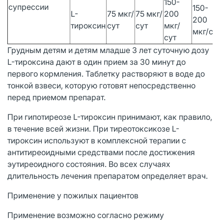
150-
супрессии
150-
L-
75 мкг/
75 мкг/
200
200
тироксин
сут
сут
мкг/
мкг/су
сут
Грудным детям и детям младше 3 лет суточную дозу
L-тироксина дают в один прием за 30 минут до
первого кормления. Таблетку растворяют в воде до
тонкой взвеси, которую готовят непосредственно
перед приемом препарат.
При гипотиреозе L-тироксин принимают, как правило,
в течение всей жизни. При тиреотоксикозе L-
тироксин используют в комплексной терапии с
антитиреоидными средствами после достижения
эутиреоидного состояния. Во всех случаях
длительность лечения препаратом определяет врач.
Применение у пожилых пациентов
Применение возможно согласно режиму