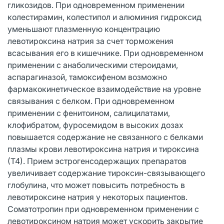
гликозидов. При одновременном применении
колестирамин, колестипол и алюминия гидроксид
уменьшают плазменную концентрацию
левотироксина натрия за счет торможения
всасывания его в кишечнике. При одновременном
применении с анаболическими стероидами,
аспарагиназой, тамоксифеном возможно
фармакокинетическое взаимодействие на уровне
связывания с белком. При одновременном
применении с фенитоином, салицилатами,
клофибратом, фуросемидом в высоких дозах
повышается содержание не связанного с белками
плазмы крови левотироксина натрия и тироксина
(Т4). Прием эстрогенсодержащих препаратов
увеличивает содержание тироксин-связывающего
глобулина, что может повысить потребность в
левотироксине натрия у некоторых пациентов.
Соматотропин при одновременном применении с
левотироксином натрия может ускорить закрытие