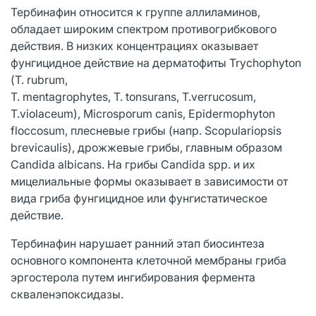
Тербинафин относится к группе аллиламинов,
обладает широким спектром противогрибкового
действия. В низких концентрациях оказывает
фунгицидное действиe на дерматофиты Trychophyton
(Т. rubrum,
Т. mentagrophytes, Т. tonsurans, T.verruсosum,
T.violaceum), Microsporum canis, Epidermophyton
floccosum, плесневые грибы (напр. Scopulariopsis
brevicaulis), дрожжевые грибы, главным образом
Candida albicans. На грибы Candida spp. и их
мицелиальные формы оказывает в зависимости от
вида гриба фунгицидное или фунгистатическое
действие.
Тербинафин нарушает ранний этап биосинтеза
основного компонента клеточной мембраны гриба
эргостерола путем ингибирования фермента
скваленэпоксидазы.