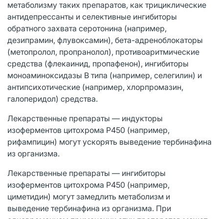
метаболизму таких препаратов, как трициклические
антидепрессанты и селективные ингибиторы
обратного захвата серотонина (например,
дезипрамин, флувоксамин), бета-адреноблокаторы
(метопролол, пропранолол), противоаритмические
средства (флекаинид, пропафенон), ингибиторы
моноаминоксидазы В типа (например, селегилин) и
антипсихотические (например, хлорпромазин,
галоперидол) средства.
Лекарственные препараты — индукторы
изоферментов цитохрома Р450 (например,
рифампицин) могут ускорять выведение тербинафина
из организма.
Лекарственные препараты — ингибиторы
изоферментов цитохрома Р450 (например,
циметидин) могут замедлить метаболизм и
выведение тербинафина из организма. При