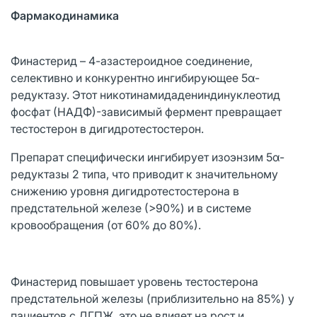
Фармакодинамика
Финастерид – 4-азастероидное соединение,
селективно и конкурентно ингибирующее 5α-
редуктазу. Этот никотинамидадениндинуклеотид
фосфат (НАДФ)-зависимый фермент превращает
тестостерон в дигидротестостерон.
Препарат специфически ингибирует изоэнзим 5α-
редуктазы 2 типа, что приводит к значительному
снижению уровня дигидротестостерона в
предстательной железе (>90%) и в системе
кровообращения (от 60% до 80%).
Финастерид повышает уровень тестостерона
предстательной железы (приблизительно на 85%) у
пациентов с ДГПЖ, это не влияет на рост и