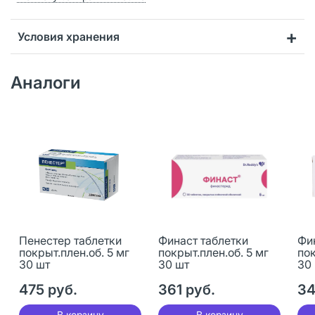
Условия хранения
Аналоги
Пенестер таблетки
Финаст таблетки
Фи
покрыт.плен.об. 5 мг
покрыт.плен.об. 5 мг
пок
30 шт
30 шт
30
475 руб.
361 руб.
34
В корзину
В корзину