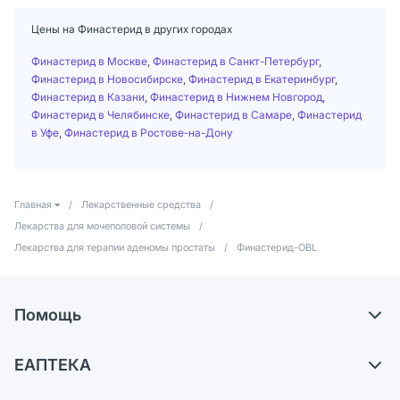
Цены на Финастерид в других городах
Финастерид в Москве
,
Финастерид в Санкт-Петербург
,
Финастерид в Новосибирске
,
Финастерид в Екатеринбург
,
Финастерид в Казани
,
Финастерид в Нижнем Новгород
,
Финастерид в Челябинске
,
Финастерид в Самаре
,
Финастерид
в Уфе
,
Финастерид в Ростове-на-Дону
Главная
/
Лекарственные средства
/
Лекарства для мочеполовой системы
/
Лекарства для терапии аденомы простаты
/
Финастерид-OBL
Помощь
Самовывоз из аптек
ЕАПТЕКА
Обмен и возврат
О компании