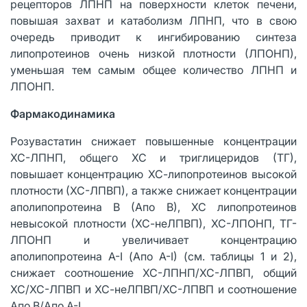
рецепторов ЛПНП на поверхности клеток печени,
повышая захват и катаболизм ЛПНП, что в свою
очередь приводит к ингибированию синтеза
липопротеинов очень низкой плотности (ЛПОНП),
уменьшая тем самым общее количество ЛПНП и
ЛПОНП.
Фармакодинамика
Розувастатин снижает повышенные концентрации
ХС-ЛПНП, общего ХС и триглицеридов (ТГ),
повышает концентрацию ХС-липопротеинов высокой
плотности (ХС-ЛПВП), а также снижает концентрации
аполипопротеина В (Апо В), ХС липопротеинов
невысокой плотности (ХС-неЛПВП), ХС-ЛПОНП, ТГ-
ЛПОНП и увеличивает концентрацию
аполипопротеина А-I (Апо А-I) (см. таблицы 1 и 2),
снижает соотношение ХС-ЛПНП/ХС-ЛПВП, общий
ХС/ХС-ЛПВП и ХС-неЛПВП/ХС-ЛПВП и соотношение
Апо В/Апо А-I.