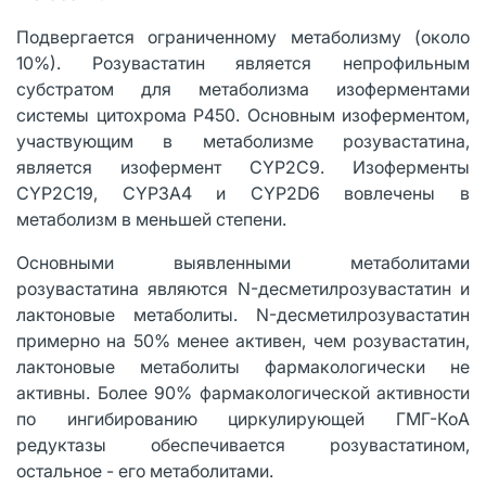
Подвергается ограниченному метаболизму (около
10%). Розувастатин является непрофильным
субстратом для метаболизма изоферментами
системы цитохрома Р450. Основным изоферментом,
участвующим в метаболизме розувастатина,
является изофермент CYP2C9. Изоферменты
CYP2C19, CYP3A4 и CYP2D6 вовлечены в
метаболизм в меньшей степени.
Основными выявленными метаболитами
розувастатина являются N-десметилрозувастатин и
лактоновые метаболиты. N-десметилрозувастатин
примерно на 50% менее активен, чем розувастатин,
лактоновые метаболиты фармакологически не
активны. Более 90% фармакологической активности
по ингибированию циркулирующей ГМГ-КоА
редуктазы обеспечивается розувастатином,
остальное - его метаболитами.