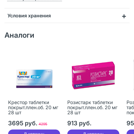
Условия хранения
Аналоги
Крестор таблетки
Розистарк таблетки
Ро
покрыт.плен.об. 20 мг
покрыт.плен.об. 20 мг
та
28 шт
28 шт
пок
та
3695 руб.
913 руб.
пок
95
4295
30
В корзину
В корзину