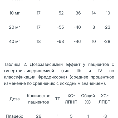
10 мг
17
-52
-36
14
-10
20 мг
17
-55
-40
8
-23
40 мг
18
-63
-46
10
-28
Таблица 2. Дозозависимый эффект у пациентов с
гипертриглицеридемией (тип ΙΙb и ΙV по
классификации Фредриксона) (среднее процентное
изменение по сравнению с исходным значением).
Количество
ХС-
Общий
ХС-
Доза
ТГ
пациентов
ЛПНП
ХС
ЛПВП
н
Плацебо
26
1
5
1
-3