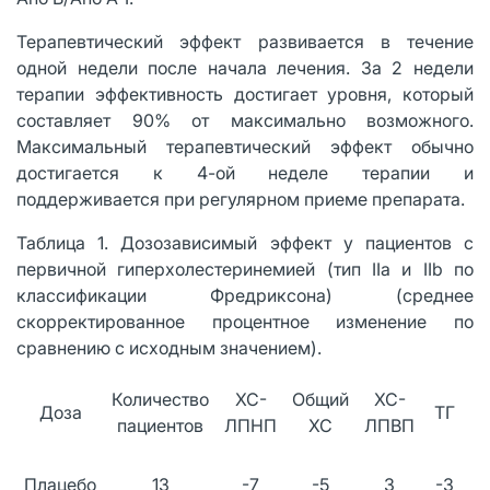
Терапевтический эффект развивается в течение
одной недели после начала лечения. За 2 недели
терапии эффективность достигает уровня, который
составляет 90% от максимально возможного.
Максимальный терапевтический эффект обычно
достигается к 4-ой неделе терапии и
поддерживается при регулярном приеме препарата.
Таблица 1. Дозозависимый эффект у пациентов с
первичной гиперхолестеринемией (тип ΙΙа и ΙΙb по
классификации Фредриксона) (среднее
скорректированное процентное изменение по
сравнению с исходным значением).
Количество
ХС-
Общий
ХС-
Доза
ТГ
пациентов
ЛПНП
ХС
ЛПВП
н
Плацебо
13
-7
-5
3
-3