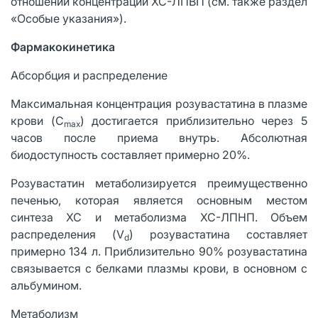
отношении концентрации ХС-ЛПВП (см. также раздел
«Особые указания»).
Фармакокинетика
Абсорбция и распределение
Максимальная концентрация розувастатина в плазме
крови (C
) достигается приблизительно через 5
max
часов после приема внутрь. Абсолютная
биодоступность составляет примерно 20%.
Розувастатин метаболизируется преимущественно
печенью, которая является основным местом
синтеза ХС и метаболизма ХС-ЛПНП. Объем
распределения (V
) розувастатина составляет
d
примерно 134 л. Приблизительно 90% розувастатина
связывается с белками плазмы крови, в основном с
альбумином.
Метаболизм