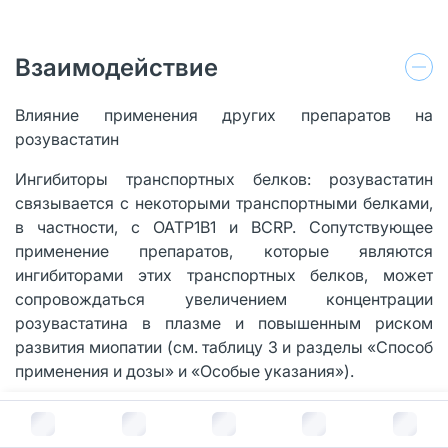
Взаимодействие
Влияние применения других препаратов на
розувастатин
Ингибиторы транспортных белков: розувастатин
связывается с некоторыми транспортными белками,
в частности, с OATP1B1 и BCRP. Сопутствующее
применение препаратов, которые являются
ингибиторами этих транспортных белков, может
сопровождаться увеличением концентрации
розувастатина в плазме и повышенным риском
развития миопатии (см. таблицу 3 и разделы «Способ
применения и дозы» и «Особые указания»).
Циклоспорин: при одновременном применении
В корзину за
1 708
руб.
розувастатина и циклоспорина AUC розувастатина