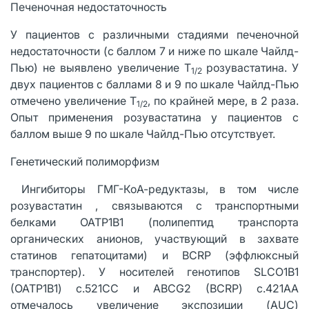
Печеночная недостаточность
У пациентов с различными стадиями печеночной
недостаточности (с баллом 7 и ниже по шкале Чайлд-
Пью) не выявлено увеличение Т
розувастатина. У
1/2
двух пациентов с баллами 8 и 9 по шкале Чайлд-Пью
отмечено увеличение Т
, по крайней мере, в 2 раза.
1/2
Опыт применения розувастатина у пациентов с
баллом выше 9 по шкале Чайлд-Пью отсутствует.
Генетический полиморфизм
Ингибиторы ГМГ-КоА-редуктазы, в том числе
розувастатин , связываются с транспортными
белками OATP1B1 (полипептид транспорта
органических анионов, участвующий в захвате
статинов гепатоцитами) и BCRP (эффлюксный
транспортер). У носителей генотипов SLCO1B1
(OATP1B1) c.521CC и ABCG2 (BCRP) c.421AA
отмечалось увеличение экспозиции (AUC)