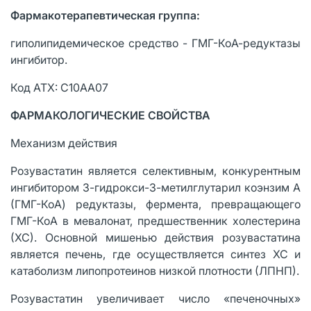
Фармакотерапевтическая группа:
гиполипидемическое средство - ГМГ-КоА-редуктазы
ингибитор.
Код АТХ: C10AA07
ФАРМАКОЛОГИЧЕСКИЕ СВОЙСТВА
Механизм действия
Розувастатин является селективным, конкурентным
ингибитором 3-гидрокси-3-метилглутарил коэнзим А
(ГМГ-КоА) редуктазы, фермента, превращающего
ГМГ-КоА в мевалонат, предшественник холестерина
(ХС). Основной мишенью действия розувастатина
является печень, где осуществляется синтез ХС и
катаболизм липопротеинов низкой плотности (ЛПНП).
Розувастатин увеличивает число «печеночных»