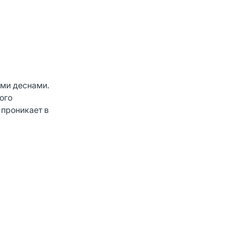
ыми деснами.
ого
 проникает в