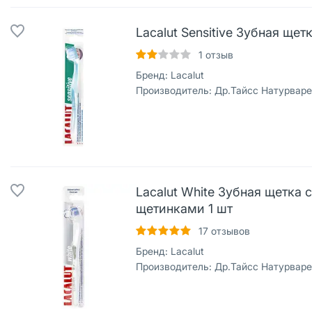
Lacalut Sensitive Зубная щет
1
отзыв
Бренд:
Lacalut
Производитель:
Др.Тайсс Натурварен Гм
Lacalut White Зубная щетка
щетинками 1 шт
17
отзывов
Бренд:
Lacalut
Производитель:
Др.Тайсс Натурварен Гм