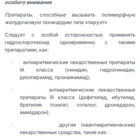
особого внимания
Препараты, способные вызывать полиморфную
желудочковую тахикардию типа «пируэт»
Следует с особой осторожностью применять
гидрохлоротиазид одновременно с такими
препаратами, как:
· антиаритмические лекарственные препараты
IA класса (хинидин, гидрохинидин,
дизопирамид, прокаинамид);
· антиаритмические лекарственные
препараты III класса (дофетилид, ибутилид,
бретилия тозилат, соталол, дронедарон,
амиодарон);
· другие (неантиаритмические)
лекарственные средства, такие как: