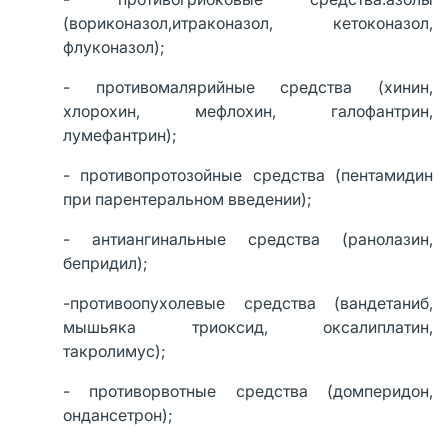
(вориконазол,итраконазол, кетоконазол,
флуконазол);
- противомалярийные средства (хинин,
хлорохин, мефлохин, галофантрин,
лумефантрин);
- противопротозойные средства (пентамидин
при парентеральном введении);
- антиангинальные средства (ранолазин,
бепридил);
-противоопухолевые средства (вандетаниб,
мышьяка триоксид, оксалиплатин,
такролимус);
- противорвотные средства (домперидон,
ондансетрон);