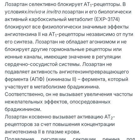
Лозартан селективно блокирует АТ
-рецепторы. В
1
условиях
invivo
и
invitro
лозартан и его биологически
активный карбоксильный метаболит (ЕXP-3174)
блокируют все физиологически значимые эффекты
ангиотензина II на АТ
-рецепторы независимо от пути
1
его синтеза. Лозартан не обладает агонизмом и не
блокирует другие гормональные рецепторы или
ионные каналы, имеющие значение в регуляции
сердечно-сосудистой системы. Лозартан не
подавляет активность ангиотензинпревращающего
фермента (АПФ) (кининазы II) – фермента, который
участвует в метаболизме брадикинина.
Соответственно, он не вызывает увеличения частоты
нежелательных эффектов, опосредованных
брадикинином.
Лозартан косвенно вызывает активацию АТ
-
2
рецепторов за счет повышения концентрации
ангиотензина II в плазме крови.
Подавление регуляции секреции ренина под