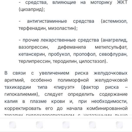
- средства, влияющие на моторику ЖКТ
(цизаприд);
- антигистаминные средства (астемизол,
терфенадин, мизоластин);
- прочие лекарственные средства (анагрелид,
вазопрессин, дифеманила метилсульфат,
кетансерин, пробукол, пропофол, севофлуран,
терлипрессин, теродилин, цилостазол).
В связи с увеличением риска желудочковых
аритмий, особенно полиморфной желудочковой
тахикардии типа «пируэт» (фактор риска –
гипокалиемия), следует определить содержание
калия в плазме крови и, при необходимости,
корректировать его до начала комбинированной
терапии гидрохлоротиазидом с указанными выше
препаратами. Необходим контроль клинического
В корзину за
414
руб.
состояния пациента, содержания электролитов