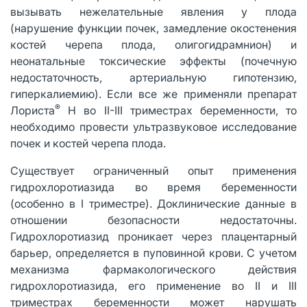
вызывать нежелательные явления у плода
(нарушение функции почек, замедление окостенения
костей черепа плода, олигогидрамнион) и
неонатальные токсические эффекты (почечную
недостаточность, артериальную гипотензию,
гиперкалиемию). Если все же применяли препарат
®
Лориста
Н во II-III триместрах беременности, то
необходимо провести ультразвуковое исследование
почек и костей черепа плода.
Существует ограниченный опыт применения
гидрохлоротиазида во время беременности
(особенно в I триместре). Доклинические данные в
отношении безопасности недостаточны.
Гидрохлоротиазид проникает через плацентарный
барьер, определяется в пуповинной крови. С учетом
механизма фармакологического действия
гидрохлоротиазида, его применение во II и III
триместрах беременности может нарушать