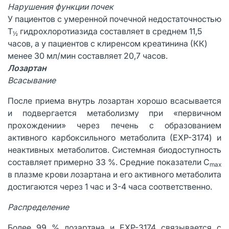
Нарушения функции почек
У пациентов с умеренной почечной недостаточностью
Т
гидрохлоротиазида составляет в среднем 11,5
½
часов, а у пациентов с клиренсом креатинина (КК)
менее 30 мл/мин составляет 20,7 часов.
Лозартан
Всасывание
После приема внутрь лозартан хорошо всасывается
и подвергается метаболизму при «первичном
прохождении» через печень с образованием
активного карбоксильного метаболита (ЕXP-3174) и
неактивных метаболитов. Системная биодоступность
составляет примерно 33 %. Средние показатели С
max
в плазме крови лозартана и его активного метаболита
достигаются через 1 час и 3-4 часа соответственно.
Распределение
Более 99 % лозартана и EXP-3174 связывается с