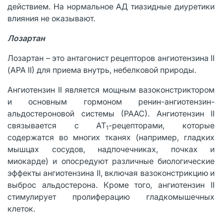
действием. На нормальное АД тиазидные диуретики
влияния не оказывают.
Лозартан
Лозартан – это антагонист рецепторов ангиотензина II
(АРА II) для приема внутрь, небелковой природы.
Ангиотензин II является мощным вазоконстриктором
и основным гормоном ренин-ангиотензин-
альдостероновой системы (РААС). Ангиотензин II
связывается с АТ
-рецепторами, которые
1
содержатся во многих тканях (например, гладких
мышцах сосудов, надпочечниках, почках и
миокарде) и опосредуют различные биологические
эффекты ангиотензина II, включая вазоконстрикцию и
выброс альдостерона. Кроме того, ангиотензин II
стимулирует пролиферацию гладкомышечных
клеток.