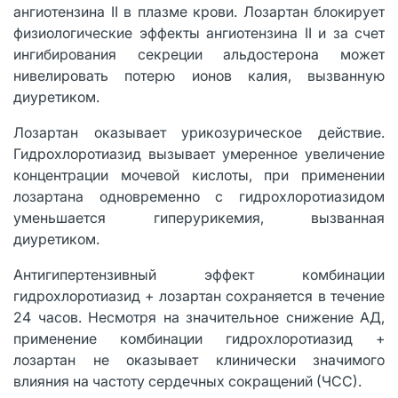
ангиотензина II в плазме крови. Лозартан блокирует
физиологические эффекты ангиотензина II и за счет
ингибирования секреции альдостерона может
нивелировать потерю ионов калия, вызванную
диуретиком.
Лозартан оказывает урикозурическое действие.
Гидрохлоротиазид вызывает умеренное увеличение
концентрации мочевой кислоты, при применении
лозартана одновременно с гидрохлоротиазидом
уменьшается гиперурикемия, вызванная
диуретиком.
Антигипертензивный эффект комбинации
гидрохлоротиазид + лозартан сохраняется в течение
24 часов. Несмотря на значительное снижение АД,
применение комбинации гидрохлоротиазид +
лозартан не оказывает клинически значимого
влияния на частоту сердечных сокращений (ЧСС).