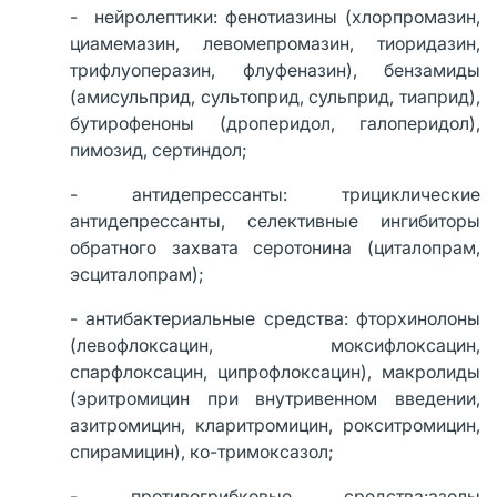
- нейролептики: фенотиазины (хлорпромазин,
циамемазин, левомепромазин, тиоридазин,
трифлуоперазин, флуфеназин), бензамиды
(амисульприд, сультоприд, сульприд, тиаприд),
бутирофеноны (дроперидол, галоперидол),
пимозид, сертиндол;
- антидепрессанты: трициклические
антидепрессанты, селективные ингибиторы
обратного захвата серотонина (циталопрам,
эсциталопрам);
- антибактериальные средства: фторхинолоны
(левофлоксацин, моксифлоксацин,
спарфлоксацин, ципрофлоксацин), макролиды
(эритромицин при внутривенном введении,
азитромицин, кларитромицин, рокситромицин,
спирамицин), ко-тримоксазол;
- противогрибковые средства:азолы