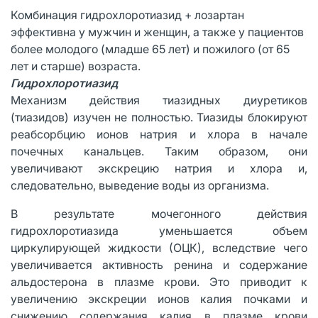
Комбинация гидрохлоротиазид + лозартан
эффективна у мужчин и женщин, а также у пациентов
более молодого (младше 65 лет) и пожилого (от 65
лет и старше) возраста.
Гидрохлоротиазид
Механизм действия тиазидных диуретиков
(тиазидов) изучен не полностью. Тиазиды блокируют
реабсорбцию ионов натрия и хлора в начале
почечных канальцев. Таким образом, они
увеличивают экскрецию натрия и хлора и,
следовательно, выведение воды из организма.
В результате мочегонного действия
гидрохлоротиазида уменьшается объем
циркулирующей жидкости (ОЦК), вследствие чего
увеличивается активность ренина и содержание
альдостерона в плазме крови. Это приводит к
увеличению экскреции ионов калия почками и
снижению содержания калия в плазме крови