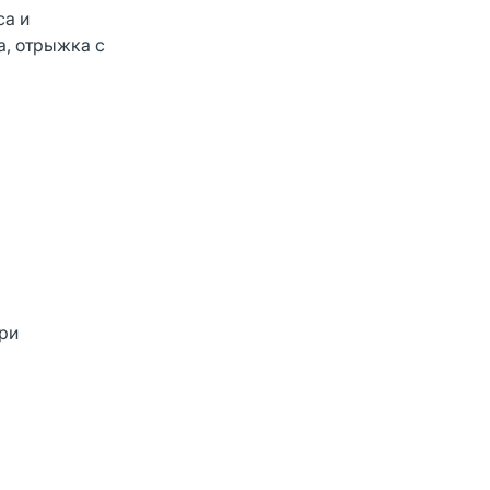
са и
а, отрыжка с
при