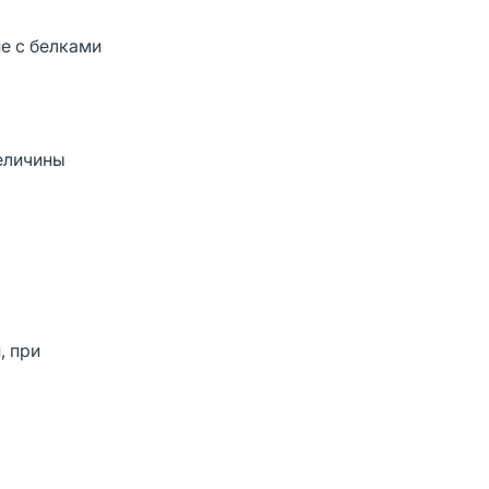
е с белками
величины
, при