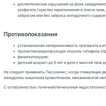
диспептические нарушения на фоне замедленно
эзофагита (чувство переполнения в эпигастрии,
забросом или без заброса желудочного содержи
Противопоказания
установленная непереносимость препарата и ег
пролактинсекретирующая опухоль гипофиза (пр
фенилкетонурия;
детский возраст до 5 лет и дети с массой тела до
Не следует применять Пассажикс, когда стимуляция дви
желудочно-кишечном кровотечении, механической неп
С осторожностью: почечная/печеночная недостаточност