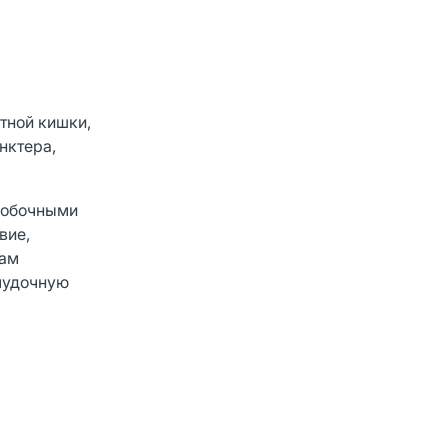
тной кишки,
нктера,
побочными
вие,
рам
елудочную