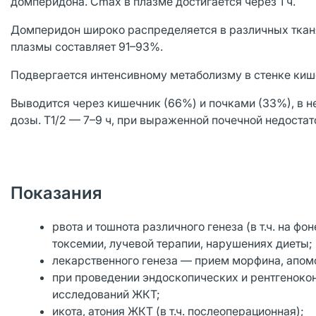
домперидона. Cmax в плазме достигается через 1 ч.
Домперидон широко распределяется в различных тканях
плазмы составляет 91–93%.
Подвергается интенсивному метаболизму в стенке киш
Выводится через кишечник (66%) и почками (33%), в н
дозы. T1/2 — 7–9 ч, при выраженной почечной недостат
Показания
рвота и тошнота различного генеза (в т.ч. на ф
токсемии, лучевой терапии, нарушениях диеты;
лекарственного генеза — прием морфина, апом
при проведении эндоскопических и рентгеноко
исследований ЖКТ;
икота, атония ЖКТ (в т.ч. послеоперационная);