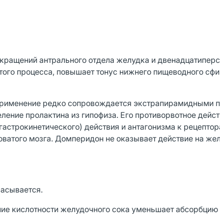
кращений антрального отдела желудка и двенадцатиперс
того процесса, повышает тонус нижнего пищеводного сфи
 применение редко сопровождается экстрапирамидными 
ление пролактина из гипофиза. Его противорвотное дейст
гастрокинетического) действия и антагонизма к рецепто
оватого мозга. Домперидон не оказывает действие на ж
сасывается.
ние кислотности желудочного сока уменьшает абсорбцию