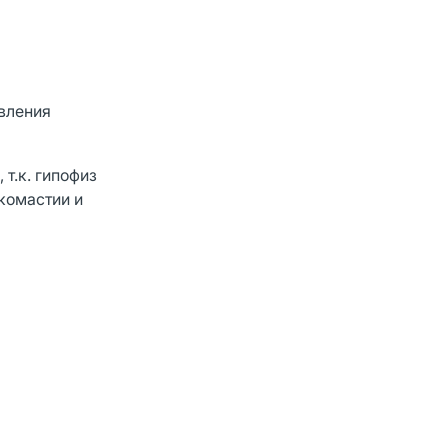
вления
т.к. гипофиз
комастии и