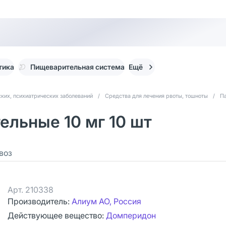
тика
Пищеварительная система
Ещё
ких, психиатрических заболеваний
/
Средства для лечения рвоты, тошноты
/
П
ельные 10 мг 10 шт
воз
Арт.
210338
Производитель:
Алиум АО, Россия
Действующее вещество:
Домперидон