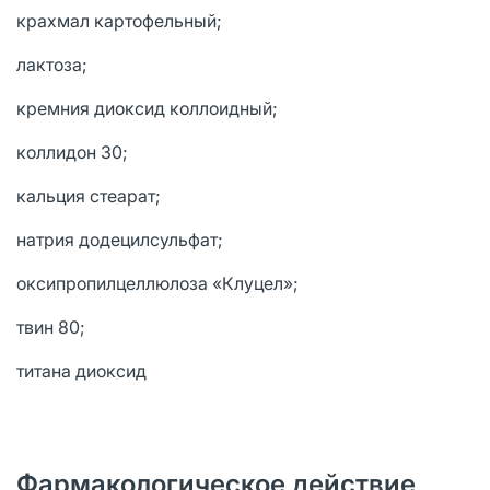
крахмал картофельный;
лактоза;
кремния диоксид коллоидный;
коллидон 30;
кальция стеарат;
натрия додецилсульфат;
оксипропилцеллюлоза «Клуцел»;
твин 80;
титана диоксид
Фармакологическое действие