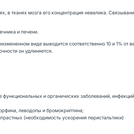
, в тканях мозга его концентрация невелика. Связывани
ечника и печени.
еизмененном виде выводится соответственно 10 и 1% от 
очности он удлиняется.
оне функциональных и органических заболеваний, инфекций
орфина, леводопы и бромокриптина;
нтрастных (необходимость ускорения перистальтики)