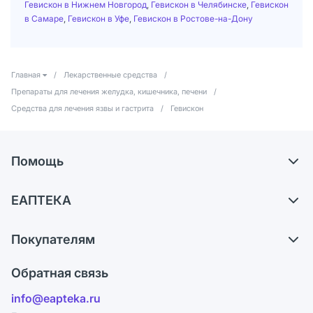
Гевискон в Нижнем Новгород
,
Гевискон в Челябинске
,
Гевискон
в Самаре
,
Гевискон в Уфе
,
Гевискон в Ростове-на-Дону
Главная
/
Лекарственные средства
/
Препараты для лечения желудка, кишечника, печени
/
Средства для лечения язвы и гастрита
/
Гевискон
Помощь
Самовывоз из аптек
ЕАПТЕКА
Обмен и возврат
О компании
Что с моим заказом?
Покупателям
Карьера
Ответы на вопросы
Оплата
Поставщики
Обратная связь
Блог
Отзывы
Лицензия
info@eapteka.ru
Программа СберСпасибо