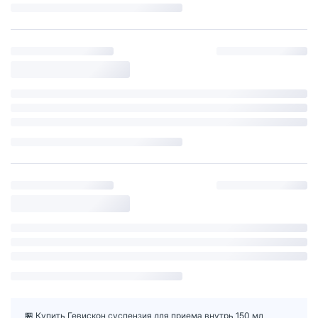
🏪 Купить Гевискон суспензия для приема внутрь 150 мл