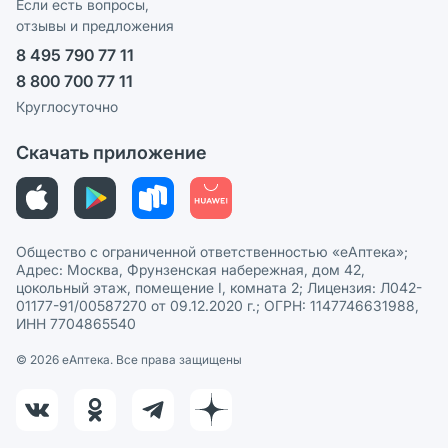
Реклама на сайте
Если есть вопросы,
отзывы и предложения
Политика конфиденциальности
Ваши товары на ЕАПТЕКЕ
8 495 790 77 11
Пользовательское соглашение
Сотрудничество для аптек
8 800 700 77 11
Политика рекомендаций
СМИ о нас
Круглосуточно
Этика и соответствие
Скачать приложение
Политика в отношении обработки персональных данных
Общество с ограниченной ответственностью «еАптека»;
Адрес: Москва, Фрунзенская набережная, дом 42,
цокольный этаж, помещение I, комната 2; Лицензия: Л042-
01177-91/00587270 от 09.12.2020 г.; ОГРН: 1147746631988,
ИНН 7704865540
© 2026 eАптека. Все права защищены