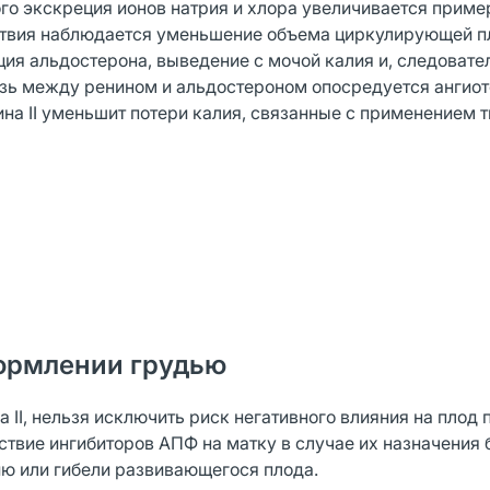
того экскреция ионов натрия и хлора увеличивается приме
йствия наблюдается уменьшение объема циркулирующей п
ция альдостерона, выведение с мочой калия и, следовате
зь между ренином и альдостероном опосредуется ангиоте
ина II уменьшит потери калия, связанные с применением 
ормлении грудью
 II, нельзя исключить риск негативного влияния на плод 
йствие ингибиторов АПФ на матку в случае их назначени
нию или гибели развивающегося плода.