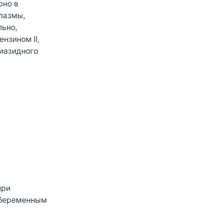
рно в
лазмы,
льно,
нзином II,
тиазидного
при
я беременным