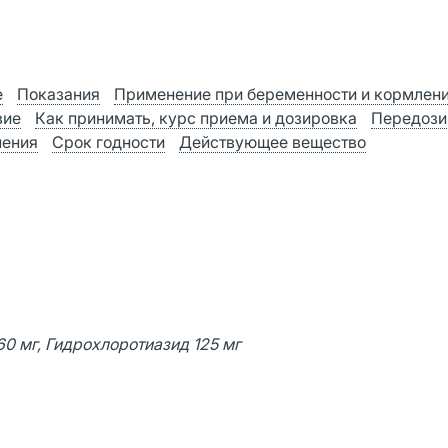
е
Показания
Применение при беременности и кормлен
вие
Как принимать, курс приема и дозировка
Передози
нения
Срок годности
Действующее вещество
60 мг, Гидрохлоротиазид 125 мг