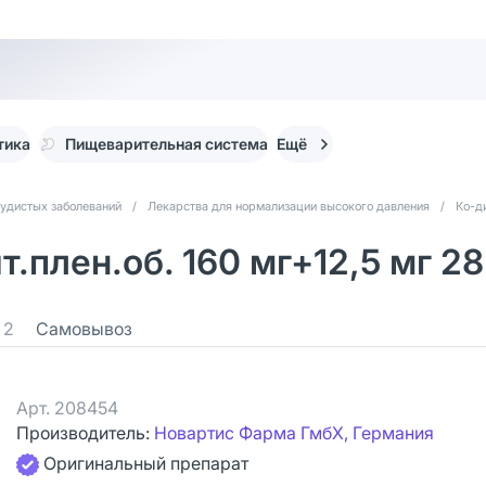
тика
Пищеварительная система
Ещё
судистых заболеваний
/
Лекарства для нормализации высокого давления
/
Ко-д
.плен.об. 160 мг+12,5 мг 28
2
Самовывоз
Арт.
208454
Производитель:
Новартис Фарма ГмбХ, Германия
Оригинальный препарат