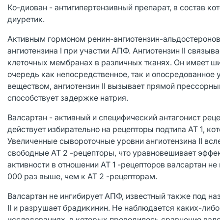
Ко-диован - антигипертензивный препарат, в состав кот
диуретик.
Активным гормоном ренин-ангиотензин-альдостероновой
ангиотензина I при участии АПФ. Ангиотензин II связ
клеточных мембранах в различных тканях. Он имеет ш
очередь как непосредственное, так и опосредованное
веществом, ангиотензин II вызывает прямой прессорный
способствует задержке натрия.
Валсартан - активный и специфический антагонист реце
действует избирательно на рецепторы подтипа AT 1, кот
Увеличенные сывороточные уровни ангиотензина II всл
свободные AT 2 -рецепторы, что уравновешивает эффек
активности в отношении AT 1 -рецепторов валсартан не
000 раз выше, чем к AT 2 -рецепторам.
Валсартан не ингибирует АПФ, известный также под наз
II и разрушает брадикинин. Не наблюдается каких-либ
исследованиях, в которых проводилось сравнение валс