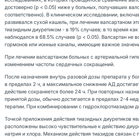
достоверно (р < 0.05) ниже у больных, получавших вал
соответственно). В клиническом исследовании, включ
развивался сухой кашель, при лечении валсартаном эт
тиазидным диуретиком - в 19% случаев; в то время ка
наблюдался в 68.5% случаев (р < 0.05). Валсартан не 
гормонов или ионные каналы, имеющие важное значени
При лечении валсартаном больных с артериальной ги
изменением частоты сердечных сокращений.
После назначения внутрь разовой дозы препарата у бо
в пределах 2 ч, а максимальное снижение АД достигае
действие сохраняется более 24 ч. При повторных назн
принятой дозы, обычно достигается в пределах 2-4 не
терапии. При комбинировании с гидрохлоротиазидом д
Точкой приложения действия тиазидных диуретиков яв
расположены высоко чувствительные к действию диуре
натрия и хлора. Механизм действия тиазидов связан с п