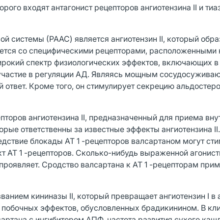
орого входят антагонист рецепторов ангиотензина II и ти
 системы (РААС) является ангиотензин II, который обра
ывается со специфическими рецепторами, расположенными 
ирокий спектр физиологических эффектов, включающих в
 участие в регуляции АД. Являясь мощным сосудосужив
 ответ. Кроме того, он стимулирует секрецию альдостеро
пторов ангиотензина II, предназначенный для приема вну
орые ответственны за известные эффекты ангиотензина II.
едствие блокады AT 1 -рецепторов валсартаном могут ст
т AT 1 -рецепторов. Сколько-нибудь выраженной агонис
 проявляет. Сродство валсартана к AT 1 -рецепторам прим
ванием кининазы II, который превращает ангиотензин I в 
о побочных эффектов, обусловленных брадикинином. В кл
артана с ингибитором АПФ, частота развития сухого каш