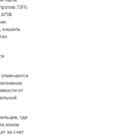
против 7.9%
м АПФ
нии
, кашель
гих
ся
 отмечается
тензивное
имости от
тельной
альцев, где
та ионов
ит за счет