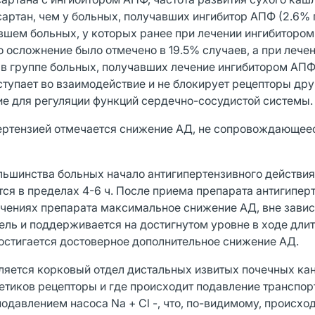
сартан, чем у больных, получавших ингибитор АПФ (2.6% 
авшем больных, у которых ранее при лечении ингибиторо
о осложнение было отмечено в 19.5% случаев, а при лече
к в группе больных, получавших лечение ингибитором АПФ
вступает во взаимодействие и не блокирует рецепторы дру
е для регуляции функций сердечно-сосудистой системы.
пертензией отмечается снижение АД, не сопровождающее
льшинства больных начало антигипертензивного действия
тся в пределах 4-6 ч. После приема препарата антигипер
ачениях препарата максимальное снижение АД, вне завис
дель и поддерживается на достигнутом уровне в ходе дли
остигается достоверное дополнительное снижение АД.
ляется корковый отдел дистальных извитых почечных кан
тиков рецепторы и где происходит подавление транспор
одавлением насоса Na + Cl -, что, по-видимому, происход