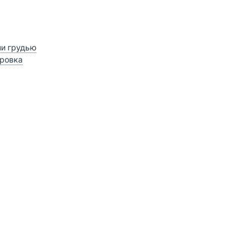
ии грудью
ровка