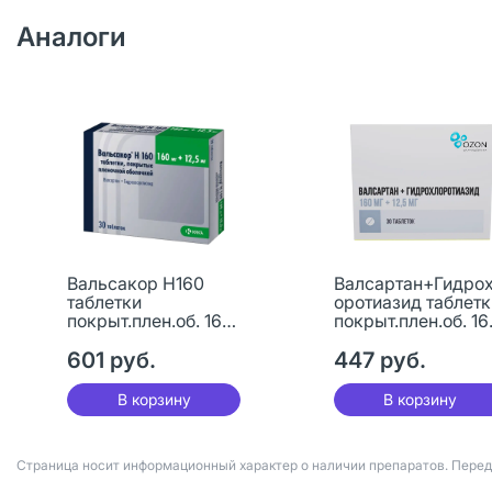
Аналоги
Вальсакор Н160
Валсартан+Гидро
таблетки
оротиазид таблетк
покрыт.плен.об. 160
покрыт.плен.об. 16
мг+12,5 мг 30 шт
мг+12,5 мг 30 шт
601 руб.
447 руб.
В корзину
В корзину
Страница носит информационный характер о наличии препаратов. Пере