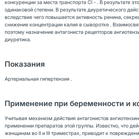
конкуренции за места транспорта Cl - . В результате э
одинаковой степени. В результате диуретического де
вследствие чего повышается активность ренина, секре
снижение концентрации калия в сыворотке . Взаимосвя
поэтому назначение антагониста рецепторов ангиотенз
диуретика.
Показания
Артериальная гипертензия .
Применение при беременности и к
Учитывая механизм действия антагонистов ангиотензина
применении препаратов этой группы. Известно, что де
женщинам во II и III триместрах, приводит к поврежде