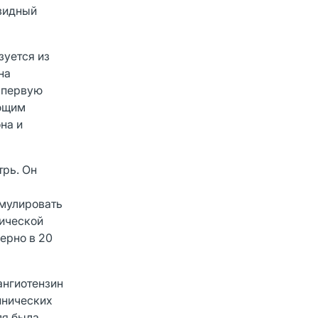
азидный
зуется из
на
 первую
ающим
на и
трь. Он
имулировать
тической
ерно в 20
ангиотензин
инических
ля была