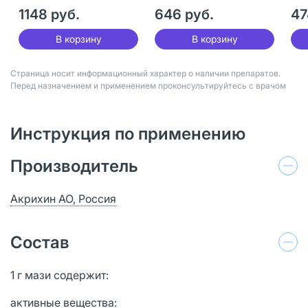
1148 руб.
646 руб.
47
В корзину
В корзину
Страница носит информационный характер о наличии препаратов.
Перед назначением и применением проконсультируйтесь с врачом
Инструкция по применению
Производитель
Акрихин АО, Россия
Состав
1 г мази содержит:
активные вещества: