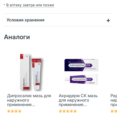
В аптеку завтра или позже
Условия хранения
Аналоги
Дипросалик мазь для
Акридерм СК мазь
Ре
наружного
для наружного
на
применения
применения
пр
0,05%+3% туба 30 г 1
0,05%+3% 30 г 1 шт
0,
шт