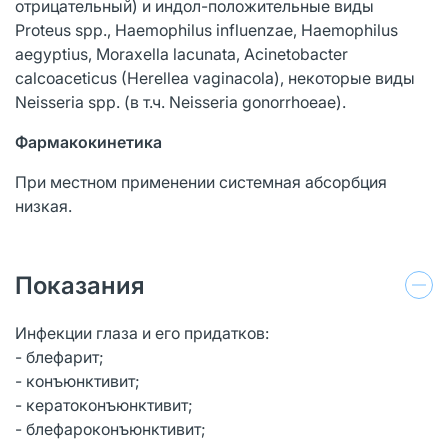
отрицательный) и индол-положительные виды
Proteus spp., Haemophilus influenzae, Haemophilus
aegyptius, Moraxella lacunata, Acinetobacter
calcoaceticus (Herellea vaginacola), некоторые виды
Neisseria spp. (в т.ч. Neisseria gonorrhoeae).
Фармакокинетика
При местном применении системная абсорбция
низкая.
Показания
Инфекции глаза и его придатков:
- блефарит;
- конъюнктивит;
- кератоконъюнктивит;
- блефароконъюнктивит;