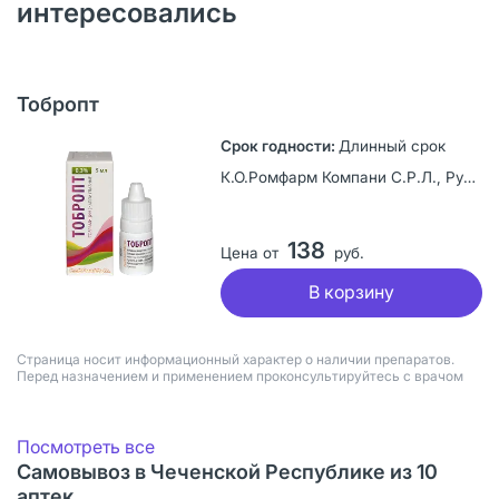
интересовались
Тобропт
Длинный срок
К.О.Ромфарм Компани С.Р.Л., Румыния
138
Цена от
руб.
В корзину
Страница носит информационный характер о наличии препаратов.
Перед назначением и применением проконсультируйтесь с врачом
Посмотреть все
Самовывоз в Чеченской Республике из 10
аптек