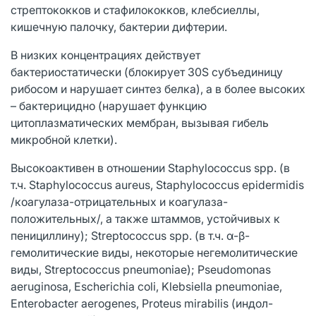
стрептококков и стафилококков, клебсиеллы,
кишечную палочку, бактерии дифтерии.
В низких концентрациях действует
бактериостатически (блокирует 30S субъединицу
рибосом и нарушает синтез белка), а в более высоких
– бактерицидно (нарушает функцию
цитоплазматических мембран, вызывая гибель
микробной клетки).
Высокоактивен в отношении Staphylococcus spp. (в
т.ч. Staphylococcus aureus, Staphylococcus epidermidis
/коагулаза-отрицательных и коагулаза-
положительных/, а также штаммов, устойчивых к
пенициллину); Streptococcus spp. (в т.ч. α-β-
гемолитические виды, некоторые негемолитические
виды, Streptococcus pneumoniae); Pseudomonas
aeruginosa, Escherichia coli, Klebsiella pneumoniae,
Enterobacter aerogenes, Proteus mirabilis (индол-