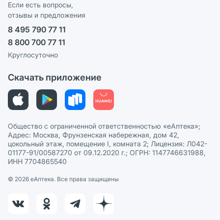
Реклама на сайте
Если есть вопросы,
отзывы и предложения
Политика конфиденциальности
Ваши товары на ЕАПТЕКЕ
8 495 790 77 11
Пользовательское соглашение
Сотрудничество для аптек
8 800 700 77 11
Политика рекомендаций
СМИ о нас
Круглосуточно
Этика и соответствие
Скачать приложение
Политика в отношении обработки персональных данных
Общество с ограниченной ответственностью «еАптека»;
Адрес: Москва, Фрунзенская набережная, дом 42,
цокольный этаж, помещение I, комната 2; Лицензия: Л042-
01177-91/00587270 от 09.12.2020 г.; ОГРН: 1147746631988,
ИНН 7704865540
© 2026 eАптека. Все права защищены