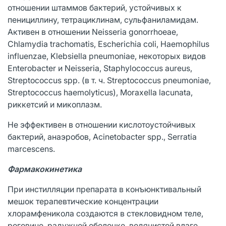
отношении штаммов бактерий, устойчивых к
пенициллину, тетрациклинам, сульфаниламидам.
Активен в отношении Neisseria gonorrhoeae,
Chlamydia trachomatis, Escherichia coli, Haemophilus
influenzae, Klebsiella pneumoniae, некоторых видов
Enterobacter и Neisseria, Staphylococcus aureus,
Streptococcus spp. (в т. ч. Streptococcus pneumoniae,
Streptococcus hаemolyticus), Moraxella lacunata,
риккетсий и микоплазм.
Не эффективен в отношении кислотоустойчивых
бактерий, анаэробов, Acinetobacter spp., Serratia
marcescens.
Фармакокинетика
При инстилляции препарата в конъюнктивальный
мешок терапевтические концентрации
хлорамфеникола создаются в стекловидном теле,
роговице, радужной оболочке, водянистой влаге