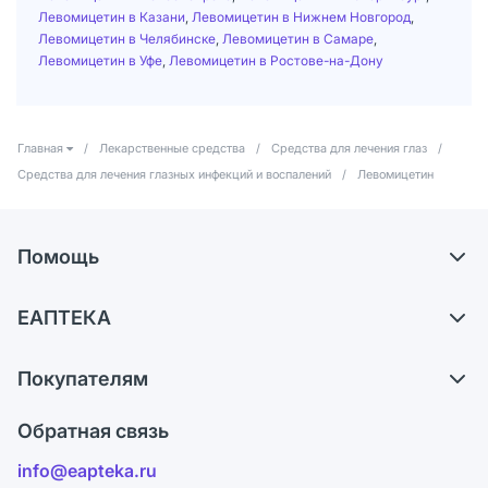
Левомицетин в Казани
,
Левомицетин в Нижнем Новгород
,
Левомицетин в Челябинске
,
Левомицетин в Самаре
,
Левомицетин в Уфе
,
Левомицетин в Ростове-на-Дону
Главная
/
Лекарственные средства
/
Средства для лечения глаз
/
Средства для лечения глазных инфекций и воспалений
/
Левомицетин
Помощь
Самовывоз из аптек
ЕАПТЕКА
Обмен и возврат
О компании
Что с моим заказом?
Покупателям
Карьера
Ответы на вопросы
Оплата
Поставщики
Обратная связь
Блог
Отзывы
Лицензия
info@eapteka.ru
Программа СберСпасибо