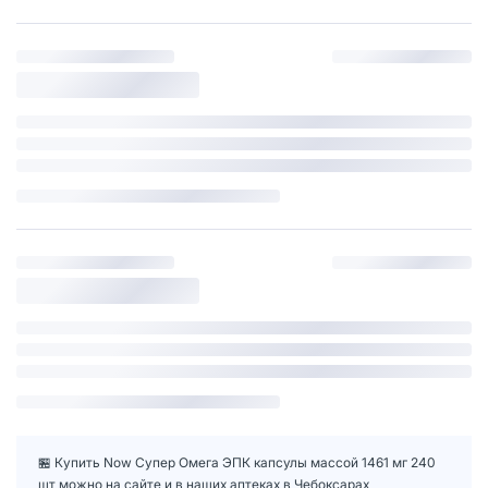
🏪 Купить Now Супер Омега ЭПК капсулы массой 1461 мг 240
шт можно на сайте и в наших аптеках в Чебоксарах