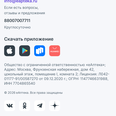
info@eapteka.ru
Блог
Программа СберСпасибо
Реклама на сайте
Если есть вопросы,
отзывы и предложения
Политика конфиденциальности
Ваши товары на ЕАПТЕКЕ
88007007711
Пользовательское соглашение
Сотрудничество для аптек
Круглосуточно
Политика рекомендаций
СМИ о нас
Скачать приложение
Этика и соответствие
Политика в отношении обработки персональных данных
Общество с ограниченной ответственностью «еАптека»;
Адрес: Москва, Фрунзенская набережная, дом 42,
цокольный этаж, помещение I, комната 2; Лицензия: Л042-
01177-91/00587270 от 09.12.2020 г.; ОГРН: 1147746631988,
ИНН 7704865540
© 2026 eАптека. Все права защищены