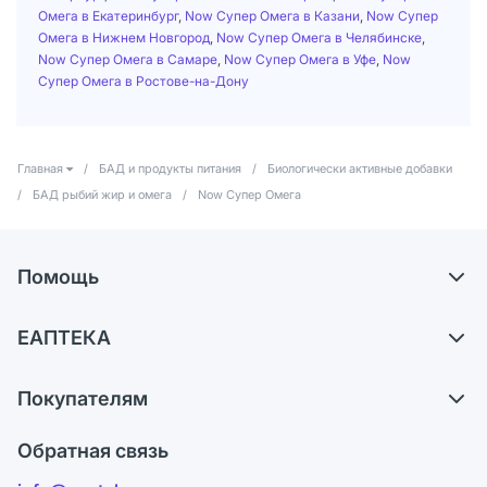
Омега в Екатеринбург
,
Now Супер Омега в Казани
,
Now Супер
Омега в Нижнем Новгород
,
Now Супер Омега в Челябинске
,
Now Супер Омега в Самаре
,
Now Супер Омега в Уфе
,
Now
Супер Омега в Ростове-на-Дону
Главная
/
БАД и продукты питания
/
Биологически активные добавки
/
БАД рыбий жир и омега
/
Now Супер Омега
Помощь
Доставка
ЕАПТЕКА
Самовывоз из аптек
О компании
Обмен и возврат
Покупателям
Карьера
Что с моим заказом?
Оплата
Поставщики
Обратная связь
Ответы на вопросы
Отзывы
Лицензия