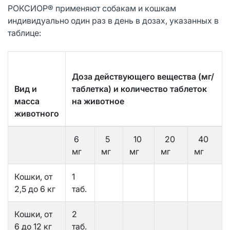
РОКСИОР® применяют собакам и кошкам
индивидуально один раз в день в дозах, указанных в
таблице:
Доза действующего вещества (мг/
Вид и
таблетка) и количество таблеток
масса
на животное
животного
6
5
10
20
40
мг
мг
мг
мг
мг
Кошки, от
1
2,5 до 6 кг
таб.
Кошки, от
2
6 до 12 кг
таб.