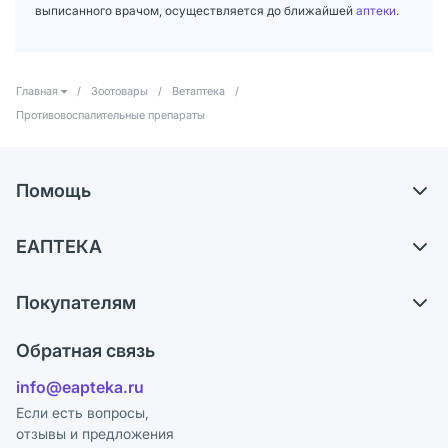
выписанного врачом, осуществляется до ближайшей
аптеки
.
Главная
/
Зоотовары
/
Ветаптека
/
Противовоспалительные препараты
Помощь
Доставка
ЕАПТЕКА
Самовывоз из аптек
О компании
Обмен и возврат
Покупателям
Карьера
Что с моим заказом?
Оплата
Поставщики
Обратная связь
Ответы на вопросы
Отзывы
Лицензия
info@eapteka.ru
Блог
Программа СберСпасибо
Реклама на сайте
Если есть вопросы,
отзывы и предложения
Политика конфиденциальности
Ваши товары на ЕАПТЕКЕ