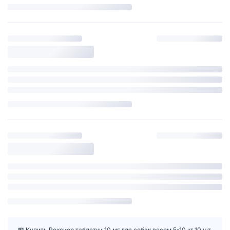
🏪 Купить Роксиор таблетки 10 мг для собак весом 5-10 кг 10 шт