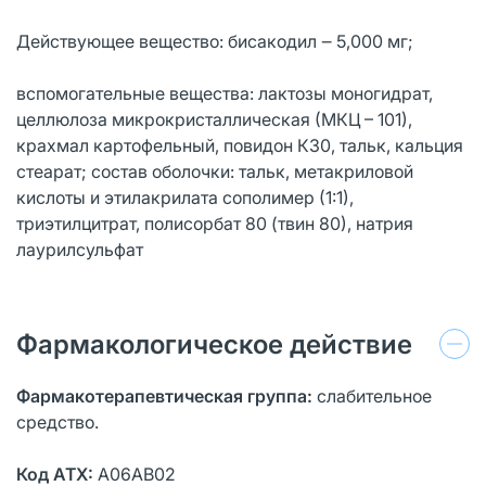
Действующее вещество: бисакодил ‒ 5,000 мг;
вспомогательные вещества: лактозы моногидрат,
целлюлоза микрокристаллическая (МКЦ – 101),
крахмал картофельный, повидон К30, тальк, кальция
стеарат; состав оболочки: тальк, метакриловой
кислоты и этилакрилата сополимер (1:1),
триэтилцитрат, полисорбат 80 (твин 80), натрия
лаурилсульфат
Фармакологическое действие
Фармакотерапевтическая группа:
слабительное
средство.
Код АТХ:
А06АВ02