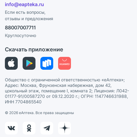
Лицензия
info@eapteka.ru
Блог
Программа СберСпасибо
Реклама на сайте
Если есть вопросы,
отзывы и предложения
Политика конфиденциальности
Ваши товары на ЕАПТЕКЕ
88007007711
Пользовательское соглашение
Сотрудничество для аптек
Круглосуточно
Политика рекомендаций
СМИ о нас
Скачать приложение
Этика и соответствие
Политика в отношении обработки персональных данных
Общество с ограниченной ответственностью «еАптека»;
Адрес: Москва, Фрунзенская набережная, дом 42,
цокольный этаж, помещение I, комната 2; Лицензия: Л042-
01177-91/00587270 от 09.12.2020 г.; ОГРН: 1147746631988,
ИНН 7704865540
© 2026 eАптека. Все права защищены