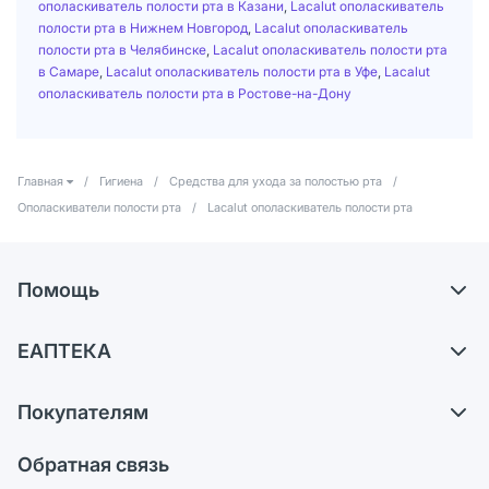
ополаскиватель полости рта в Казани
,
Lacalut ополаскиватель
полости рта в Нижнем Новгород
,
Lacalut ополаскиватель
полости рта в Челябинске
,
Lacalut ополаскиватель полости рта
в Самаре
,
Lacalut ополаскиватель полости рта в Уфе
,
Lacalut
ополаскиватель полости рта в Ростове-на-Дону
Главная
/
Гигиена
/
Средства для ухода за полостью рта
/
Ополаскиватели полости рта
/
Lacalut ополаскиватель полости рта
Помощь
Доставка
ЕАПТЕКА
Самовывоз из аптек
О компании
Обмен и возврат
Покупателям
Карьера
Что с моим заказом?
Оплата
Поставщики
Обратная связь
Ответы на вопросы
Отзывы