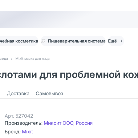
чебная косметика
Пищеварительная система
Ещё
 лица
/
Mixit маска для лица
ислотами для проблемной кож
1
Доставка
Самовывоз
Арт.
527042
Производитель:
Миксит ООО, Россия
Бренд:
Mixit