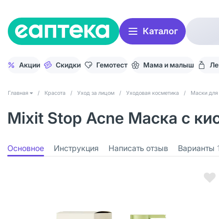
Каталог
Акции
Скидки
Гемотест
Мама и малыш
Ле
Главная
/
Красота
/
Уход за лицом
/
Уходовая косметика
/
Маски для
Mixit Stop Acne Маска с к
Основное
Инструкция
Написать отзыв
Варианты