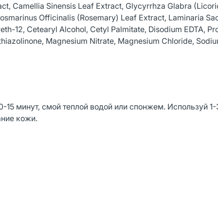
ct, Camellia Sinensis Leaf Extract, Glycyrrhza Glabra (Licori
Rosmarinus Officinalis (Rosemary) Leaf Extract, Laminaria Sa
eth-12, Cetearyl Alcohol, Cetyl Palmitate, Disodium EDTA, Pr
sothiazolinone, Magnesium Nitrate, Magnesium Chloride, Sodi
-15 минут, смой теплой водой или спонжем. Используй 1-
ние кожи.