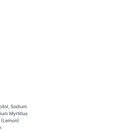
bitol, Sodium
ium Myrtillus
n (Lemon)
m