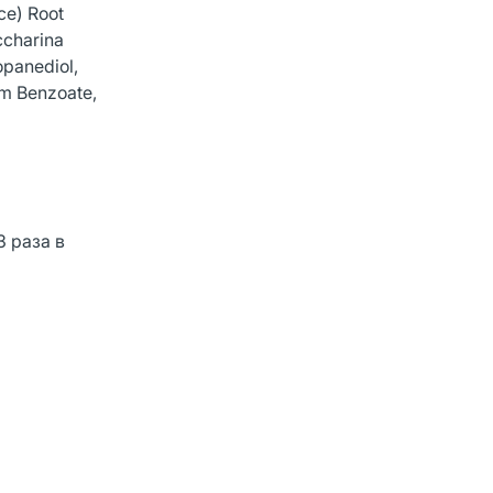
ce) Root
ccharina
opanediol,
um Benzoate,
3 раза в