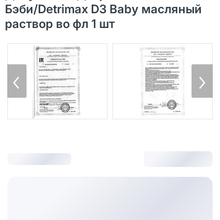
Бэби/Detrimax D3 Baby масляный
раствор во фл 1 шт