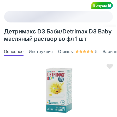
Бонусы
Детримакс D3 Бэби/Detrimax D3 Baby
масляный раствор во фл 1 шт
Основное
Инструкция
Отзывы
5
Вариа