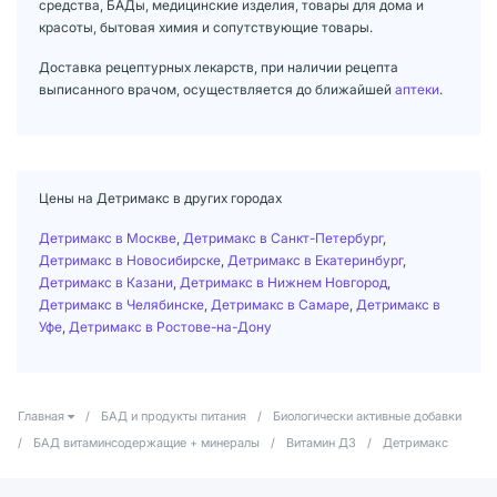
средства, БАДы, медицинские изделия, товары для дома и
красоты, бытовая химия и сопутствующие товары.
Доставка рецептурных лекарств, при наличии рецепта
выписанного врачом, осуществляется до ближайшей
аптеки
.
Цены на Детримакс в других городах
Детримакс в Москве
,
Детримакс в Санкт-Петербург
,
Детримакс в Новосибирске
,
Детримакс в Екатеринбург
,
Детримакс в Казани
,
Детримакс в Нижнем Новгород
,
Детримакс в Челябинске
,
Детримакс в Самаре
,
Детримакс в
Уфе
,
Детримакс в Ростове-на-Дону
Главная
/
БАД и продукты питания
/
Биологически активные добавки
/
БАД витаминсодержащие + минералы
/
Витамин Д3
/
Детримакс