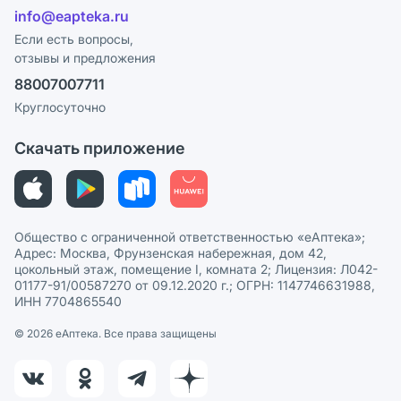
Лицензия
info@eapteka.ru
Блог
Программа СберСпасибо
Реклама на сайте
Если есть вопросы,
отзывы и предложения
Политика конфиденциальности
Ваши товары на ЕАПТЕКЕ
88007007711
Пользовательское соглашение
Сотрудничество для аптек
Круглосуточно
Политика рекомендаций
СМИ о нас
Скачать приложение
Этика и соответствие
Политика в отношении обработки персональных данных
Общество с ограниченной ответственностью «еАптека»;
Адрес: Москва, Фрунзенская набережная, дом 42,
цокольный этаж, помещение I, комната 2; Лицензия: Л042-
01177-91/00587270 от 09.12.2020 г.; ОГРН: 1147746631988,
ИНН 7704865540
© 2026 eАптека. Все права защищены