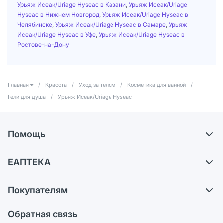
Урьяж Исеак/Uriage Hyseac в Казани
,
Урьяж Исеак/Uriage
Hyseac в Нижнем Новгород
,
Урьяж Исеак/Uriage Hyseac в
Челябинске
,
Урьяж Исеак/Uriage Hyseac в Самаре
,
Урьяж
Исеак/Uriage Hyseac в Уфе
,
Урьяж Исеак/Uriage Hyseac в
Ростове-на-Дону
Главная
/
Красота
/
Уход за телом
/
Косметика для ванной
/
Гели для душа
/
Урьяж Исеак/Uriage Hyseac
Помощь
Доставка
ЕАПТЕКА
Самовывоз из аптек
О компании
Обмен и возврат
Покупателям
Карьера
Что с моим заказом?
Оплата
Поставщики
Обратная связь
Ответы на вопросы
Отзывы