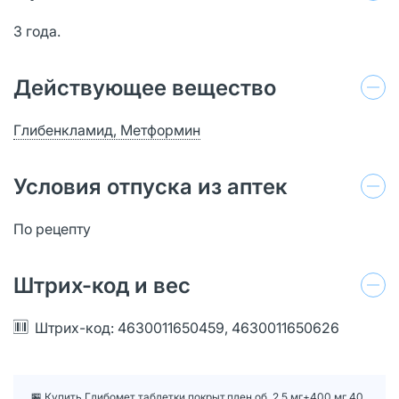
3 года.
Действующее вещество
Глибенкламид, Метформин
Условия отпуска из аптек
По рецепту
Штрих-код и вес
Штрих-код: 4630011650459, 4630011650626
🏪 Купить Глибомет таблетки покрыт.плен.об. 2,5 мг+400 мг 40