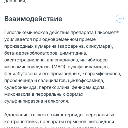
давления).
Взаимодействие
Гипогликемическое действие препарата Глибомет®
усиливается при одновременном приеме
производных кумарина (варфарина, синкумара),
бета-адреноблокаторов, цимитидина,
окситетрациклина, аллопуринола, ингибиторов
моноаминооксидазы (МАО), сульфаниламидов,
фенилбутазона и его производных, хлорамфеникола,
пробенецида и салицилатов, циклофосамида,
сульфонамида, пергексилина, фенирамидола,
миконазола в пероральных формах,
сульфинпиразона и алкоголя.
Адреналин, глюкокортикостероиды, перорапьные
контрацептивы, препараты гормонов щитовидной