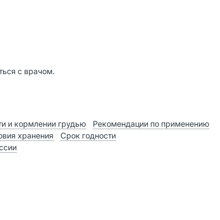
ься с врачом.
и и кормлении грудью
Рекомендации по применению
овия хранения
Срок годности
оссии