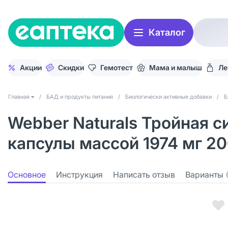
Каталог
Акции
Скидки
Гемотест
Мама и малыш
Ле
Главная
/
БАД и продукты питания
/
Биологически активные добавки
/
Б
Webber Naturals Тройная с
капсулы массой 1974 мг 2
Основное
Инструкция
Написать отзыв
Варианты