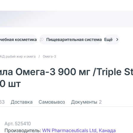
чебная косметика
Пищеварительная система
Ещё
АД рыбий жир и омега
/
Омега-3
ила Омега-3 900 мг /Triple 
00 шт
63
Доставка
Самовывоз
Документы
2
Арт.
525410
Производитель:
WN Pharmaceuticals Ltd, Канада