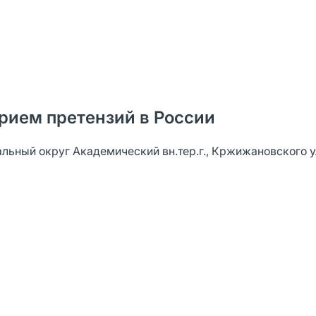
рием претензий в России
ьный округ Академический вн.тер.г., Кржижановского ул., 