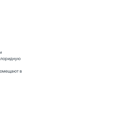
и
лхлоридную
 помещают в