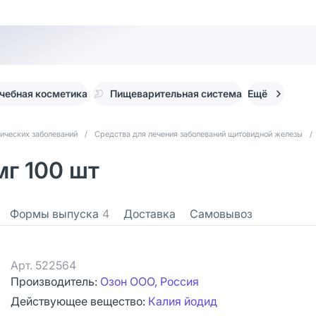
чебная косметика
Пищеварительная система
Ещё
ических заболеваний
/
Средства для лечения заболеваний щитовидной железы
/
мг 100 шт
Формы выпуска
4
Доставка
Самовывоз
Арт.
522564
Производитель:
Озон ООО, Россия
Действующее вещество:
Калия йодид