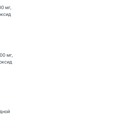
0 мг,
оксид
00 мг,
иоксид
одной