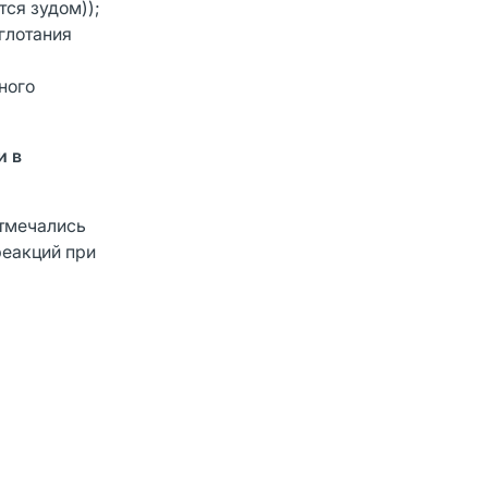
ся зудом));
 глотания
ного
и в
отмечались
реакций при