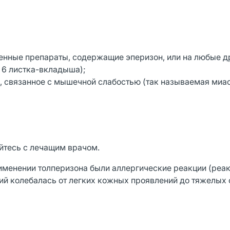
твенные препараты, содержащие эперизон, или на любые д
 6 листка-вкладыша);
ы, связанное с мышечной слабостью (так называемая миа
йтесь с лечащим врачом.
менении толперизона были аллергические реакции (реа
ций колебалась от легких кожных проявлений до тяжелых