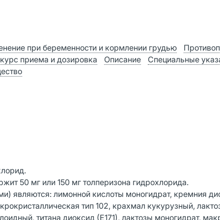
нение при беременности и кормлении грудью
Противоп
 курс приема и дозировка
Описание
Специальные указ
ество
лорид.
ржит 50 мг или 150 мг толперизона гидрохлорида.
и) являются: лимонной кислоты моногидрат, кремния ди
икрокристаллическая тип 102, крахмал кукурузный, лакто
оидный, титана диоксид (Е171), лактозы моногидрат, мак