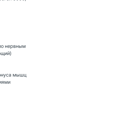
по нервным
ющий)
тонуса мышц
ниями