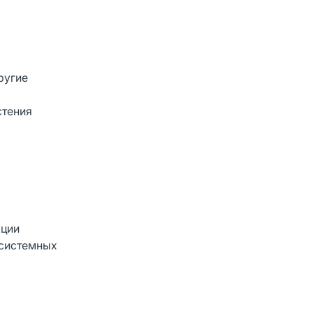
ругие
стения
кции
 системных