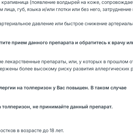
, крапивница (появление волдырей на коже, сопровождает
лица, губ, языка и/или глотки или без него, затруднение
 артериальное давление или быстрое снижение артериаль
тите прием данного препарата и обратитесь к врачу ил
ие лекарственные препараты, или, у которых в прошлом 
вержены более высокому риску развития аллергических 
ллергии на толперизон у Вас повышен. В таком случае
а толперизон, не принимайте данный препарат.
стков в возрасте до 18 лет.