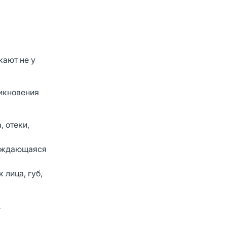
кают не у
никновения
, отеки,
овождающаяся
 лица, губ,
.