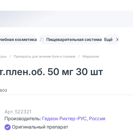
чебная косметика
Пищеварительная система
Ещё
туры
/
Препараты для лечения боли и спазмов
/
Мидокалм
.плен.об. 50 мг 30 шт
воз
Арт.
522321
Производитель:
Гедеон Рихтер-РУС, Россия
Оригинальный препарат