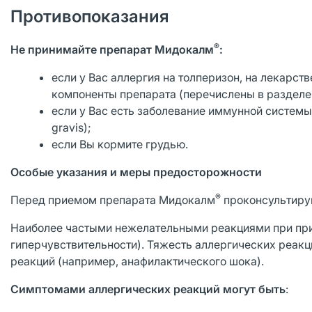
Противопоказания
®
Не принимайте препарат Мидокалм
:
если у Вас аллергия на толперизон, на лекарс
компоненты препарата (перечислены в разделе
если у Вас есть заболевание иммунной систем
gravis);
если Вы кормите грудью.
Особые указания и меры предосторожности
®
Перед приемом препарата Мидокалм
проконсультиру
Наиболее частыми нежелательными реакциями при при
гиперчувствительности). Тяжесть аллергических реак
реакций (например, анафилактического шока).
Симптомами аллергических реакций могут быть
: