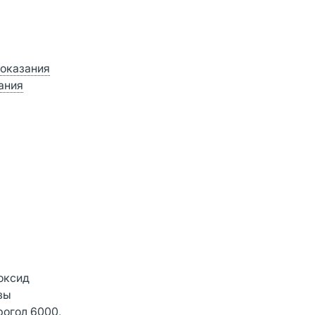
оказания
ания
оксид
зы
рогол 6000,