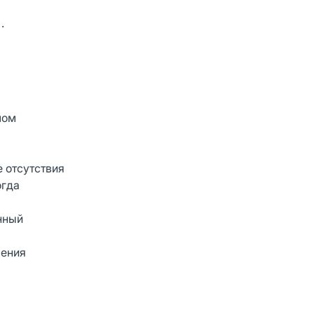
.
лом
 отсутствия
огда
нный
ления