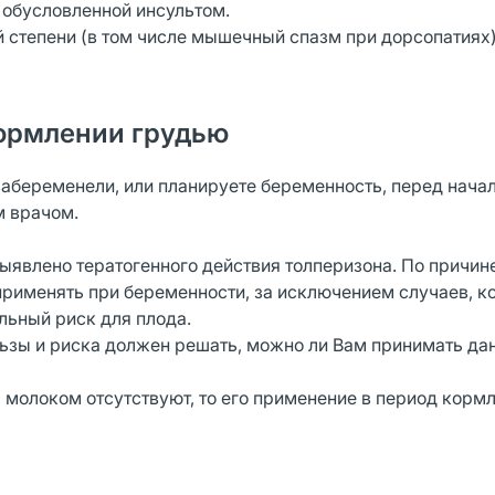
 обусловленной инсультом.
 степени (в том числе мышечный спазм при дорсопатиях)
ормлении грудью
забеременели, или планируете беременность, перед нача
м врачом.
явлено тератогенного действия толперизона. По причине
применять при беременности, за исключением случаев, к
ьный риск для плода.
льзы и риска должен решать, можно ли Вам принимать да
 молоком отсутствуют, то его применение в период корм