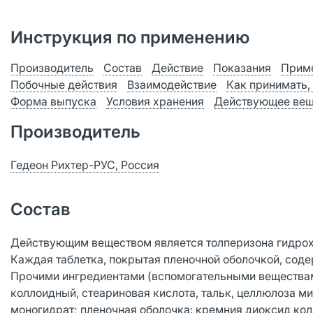
Инструкция по применению
Производитель
Состав
Действие
Показания
Приме
Побочные действия
Взаимодействие
Как принимать,
Форма выпуска
Условия хранения
Действующее вещ
Производитель
Гедеон Рихтер-РУС, Россия
Состав
Действующим веществом является толперизона гидрох
Каждая таблетка, покрытая пленочной оболочкой, соде
Прочими ингредиентами (вспомогательными веществам
коллоидный, стеариновая кислота, тальк, целлюлоза м
моногидрат; пленочная оболочка: кремния диоксид колл