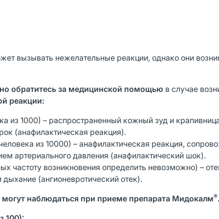
ет вызывать нежелательные реакции, однако они возни
но обратитесь за медицинской помощью
в случае воз
ой реакции:
ека из 1000) – распространенный кожный зуд и крапивница
рок (анафилактическая реакция).
 1 человека из 10000) – анафилактическая реакция, сопр
ем артериального давления (анафилактический шок).
ых частоту возникновения определить невозможно) – отек
ли дыхание (ангионевротический отек).
®
 могут наблюдаться при приеме препарата Мидокалм
з 100):