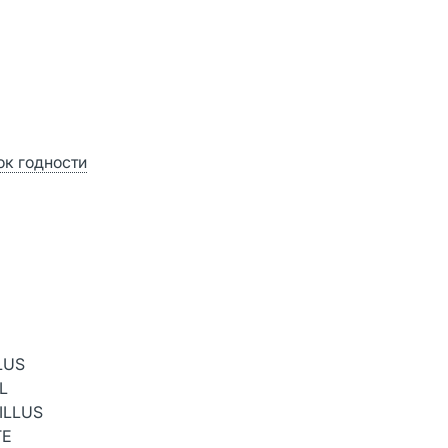
ок годности
LUS
L
ILLUS
TE