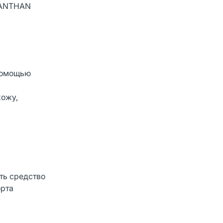
XANTHAN
 помощью
кожу,
ть средство
орта