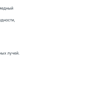
 медный
удности,
ных лучей.