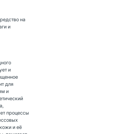
средство на
аги и
дного
ует и
чищенное
ит для
ям и
етический
а,
ует процессы
ессовых
кожи и её