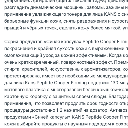
удержание. Аргирелин (ацетилгексапептид-8) действу
разгладить динамические морщины, заломы, зажимы и 
применение увлажняющего тонера для лица KANS с син
барьерные функции кожи, снять раздражения и сухост
прыщей и чёрных точек, сделать кожу более мягкой, уп
Серия продуктов «Синяя капсула» Peptide Cooper Firmi
покраснения и крайняя сухость кожи с выраженными п
омолаживающий уход за кожей эффективным. Когда кос
очень кратковременный, поверхностный эффект. Преми
спирта, красителей, искусственных ароматизаторов, к
протестирована, имеет все необходимые международн
для лица Kans Peptide Cooper Firming содержит 130 мл 
матового пластика с многоразовой белой крышкой-кол
картонную коробку с защитным слоем слюды. Благодаря
применения, что позволяет продлить срок годности от
процедуры достаточно 1-2 нажатий на дозатор. Антиво
продуктами «Синей капсулы» KANS Peptide Cooper Firm
кожи выбирайте продукты с научным подходом к сохра