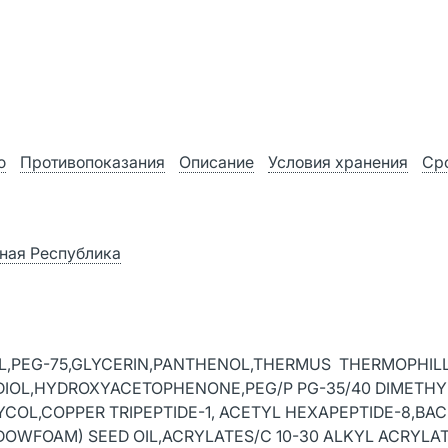
ю
Противопоказания
Описание
Условия хранения
Ср
дная Республика
COL,PEG-75,GLYCERIN,PANTHENOL,THERMUS THERMOPHIL
EDIOL,HYDROXYACETOPHENONE,PEG/P PG-35/40 DIMETHY
COL,COPPER TRIPEPTIDE-1, ACETYL HEXAPEPTIDE-8,BAC
OWFOAM) SEED OIL,ACRYLATES/C 10-30 ALKYL ACRYLA