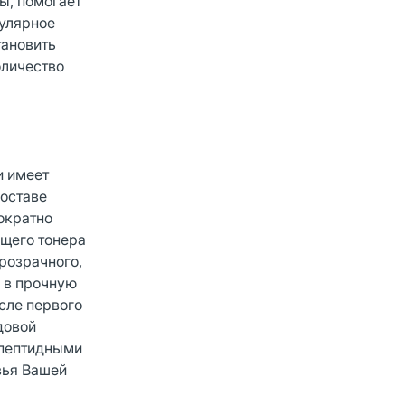
ы, помогает
гулярное
тановить
оличество
и имеет
составе
ократно
щего тонера
прозрачного,
 в прочную
сле первого
довой
 пептидными
вья Вашей