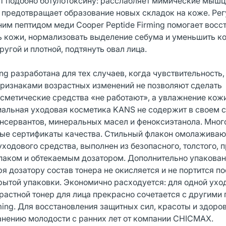
ет подобно ботулотоксину: расслабляет мимические мышц
предотвращает образование новых складок на коже. Ре
им пептидом меди Cooper Peptide Firming помогает восс
ь кожи, нормализовать выделение себума и уменьшить к
ругой и плотной, подтянуть овал лица.
ng разработана для тех случаев, когда чувствительность,
ризнаками возрастных изменений не позволяют сделать
метические средства «не работают», а увлажнение кож
альная уходовая косметика KANS не содержит в своем 
онсервантов, минеральных масел и феноксиэтанола. Мног
ые сертификаты качества. Стильный флакон омолаживаю
уходового средства, выполнен из безопасного, толстого, 
паком и обтекаемым дозатором. Дополнительно упакован
 дозатору состав тонера не окисляется и не портится по
крытой упаковки. Экономично расходуется: для одной ухо
зрастной тонер для лица прекрасно сочетается с другими
ing. Для восстановления защитных сил, красоты и здоро
нению молодости с ранних лет от компании CHICMAX.