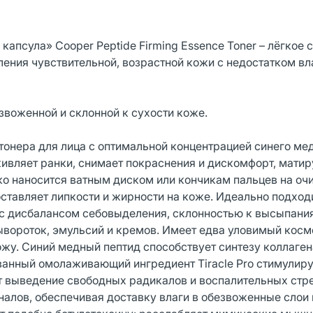
капсула» Cooper Peptide Firming Essence Toner – лёгкое 
ления чувствительной, возрастной кожи с недостатком вл
звоженной и склонной к сухости коже.
тонера для лица с оптимальной концентрацией синего ме
живляет ранки, снимает покраснения и дискомфорт, матир
ко наносится ватным диском или кончикам пальцев на о
оставляет липкости и жирности на коже. Идеально подход
и с дисбалансом себовыделения, склонностью к высыпани
вороток, эмульсий и кремов. Имеет едва уловимый косм
жу. Синий медный пептид способствует синтезу коллаген
анный омолаживающий ингредиент Tiracle Pro стимулир
т выведение свободных радикалов и воспалительных стр
налов, обеспечивая доставку влаги в обезвоженные слои 