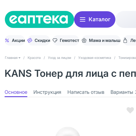
Каталог
Акции
Скидки
Гемотест
Мама и малыш
Ле
Главная
/
Красота
/
Уход за лицом
/
Уходовая косметика
/
Тонизиров
KANS Тонер для лица с пе
Основное
Инструкция
Написать отзыв
Варианты