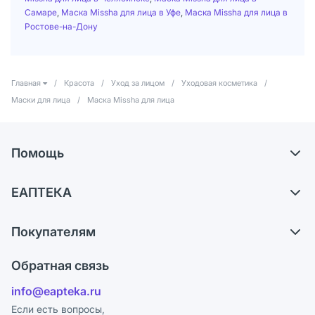
Самаре
,
Маска Missha для лица в Уфе
,
Маска Missha для лица в
Ростове-на-Дону
Главная
/
Красота
/
Уход за лицом
/
Уходовая косметика
/
Маски для лица
/
Маска Missha для лица
Помощь
Доставка
ЕАПТЕКА
Самовывоз из аптек
О компании
Обмен и возврат
Покупателям
Карьера
Что с моим заказом?
Оплата
Поставщики
Обратная связь
Ответы на вопросы
Отзывы
Лицензия
info@eapteka.ru
Блог
Программа СберСпасибо
Реклама на сайте
Если есть вопросы,