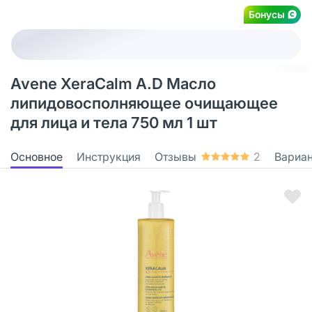
Бонусы
Avene XeraCalm A.D Масло
липидовосполняющее очищающее
для лица и тела 750 мл 1 шт
Основное
Инструкция
Отзывы
2
Вариа