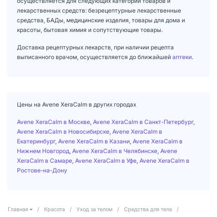
осуществляется для следующих категорий товаров и
лекарственных средств: безрецептурные лекарственные
средства, БАДы, медицинские изделия, товары для дома и
красоты, бытовая химия и сопутствующие товары.
Доставка рецептурных лекарств, при наличии рецепта
выписанного врачом, осуществляется до ближайшей
аптеки
.
Цены на Avene XeraCalm в других городах
Avene XeraCalm в Москве
,
Avene XeraCalm в Санкт-Петербург
,
Avene XeraCalm в Новосибирске
,
Avene XeraCalm в
Екатеринбург
,
Avene XeraCalm в Казани
,
Avene XeraCalm в
Нижнем Новгород
,
Avene XeraCalm в Челябинске
,
Avene
XeraCalm в Самаре
,
Avene XeraCalm в Уфе
,
Avene XeraCalm в
Ростове-на-Дону
Главная
/
Красота
/
Уход за телом
/
Средства для тела
/