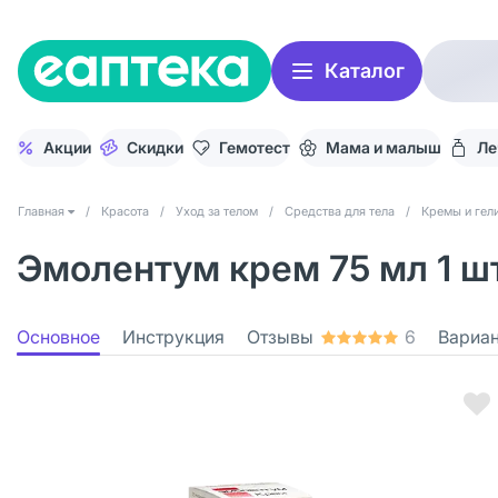
Каталог
Акции
Скидки
Гемотест
Мама и малыш
Ле
Главная
/
Красота
/
Уход за телом
/
Средства для тела
/
Кремы и гели
Эмолентум крем 75 мл 1 ш
Основное
Инструкция
Отзывы
6
Вариа