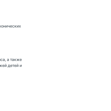
хронических
са, а также
жей детей и