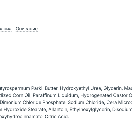
зания
Описание
Butyrospermum Parkii Butter, Hydroxyethyl Urea, Glycerin, M
idized Corn Oil, Paraffinum Liquidum, Hydrogenated Castor Oi
imonium Chloride Phosphate, Sodium Chloride, Cera Microcri
Hydroxide Stearate, Allantoin, Ethylhexylglycerin, Disodiu
oxyhydrocinnamate, Citric Acid.