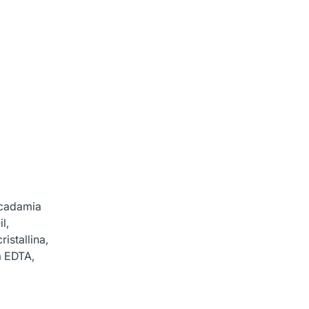
acadamia
l,
stallina,
m EDTA,