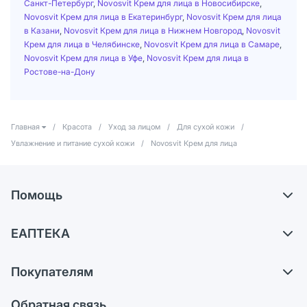
Санкт-Петербург
,
Novosvit Крем для лица в Новосибирске
,
Novosvit Крем для лица в Екатеринбург
,
Novosvit Крем для лица
в Казани
,
Novosvit Крем для лица в Нижнем Новгород
,
Novosvit
Крем для лица в Челябинске
,
Novosvit Крем для лица в Самаре
,
Novosvit Крем для лица в Уфе
,
Novosvit Крем для лица в
Ростове-на-Дону
Главная
/
Красота
/
Уход за лицом
/
Для сухой кожи
/
Увлажнение и питание сухой кожи
/
Novosvit Крем для лица
Помощь
Доставка
ЕАПТЕКА
Самовывоз из аптек
О компании
Обмен и возврат
Покупателям
Карьера
Что с моим заказом?
Оплата
Поставщики
Обратная связь