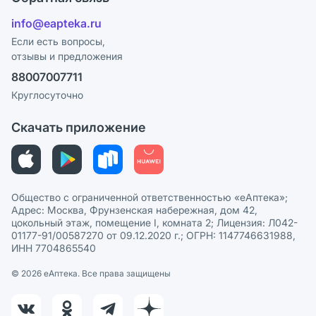
Ответы на вопросы
Отзывы
Лицензия
info@eapteka.ru
Блог
Программа СберСпасибо
Реклама на сайте
Если есть вопросы,
отзывы и предложения
Политика конфиденциальности
Ваши товары на ЕАПТЕКЕ
88007007711
Пользовательское соглашение
Сотрудничество для аптек
Круглосуточно
Политика рекомендаций
СМИ о нас
Скачать приложение
Этика и соответствие
Политика в отношении обработки персональных данных
Общество с ограниченной ответственностью «еАптека»;
Адрес: Москва, Фрунзенская набережная, дом 42,
цокольный этаж, помещение I, комната 2; Лицензия: Л042-
01177-91/00587270 от 09.12.2020 г.; ОГРН: 1147746631988,
ИНН 7704865540
© 2026 eАптека. Все права защищены