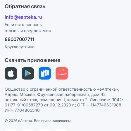
Оплата
Поставщики
Обратная связь
Ответы на вопросы
Отзывы
Лицензия
info@eapteka.ru
Блог
Программа СберСпасибо
Реклама на сайте
Если есть вопросы,
отзывы и предложения
Политика конфиденциальности
Ваши товары на ЕАПТЕКЕ
88007007711
Пользовательское соглашение
Сотрудничество для аптек
Круглосуточно
Политика рекомендаций
СМИ о нас
Скачать приложение
Этика и соответствие
Политика в отношении обработки персональных данных
Общество с ограниченной ответственностью «еАптека»;
Адрес: Москва, Фрунзенская набережная, дом 42,
цокольный этаж, помещение I, комната 2; Лицензия: Л042-
01177-91/00587270 от 09.12.2020 г.; ОГРН: 1147746631988,
ИНН 7704865540
© 2026 eАптека. Все права защищены