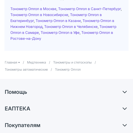
Тонометр Omron в Москве
,
Тонометр Omron в Санкт-Петербург
,
Тонометр Omron в Новосибирске
,
Тонометр Omron в
Екатеринбург
,
Тонометр Omron в Казани
,
Тонометр Omron в
Нижнем Новгород
,
Тонометр Omron в Челябинске
,
Тонометр
Omron в Самаре
,
Тонометр Omron в Уфе
,
Тонометр Omron в
Ростове-на-Дону
Главная
/
Медтехника
/
Тонометры и стетоскопы
/
Тонометры автоматические
/
Тонометр Omron
Помощь
Доставка
ЕАПТЕКА
Самовывоз из аптек
О компании
Обмен и возврат
Покупателям
Карьера
Что с моим заказом?