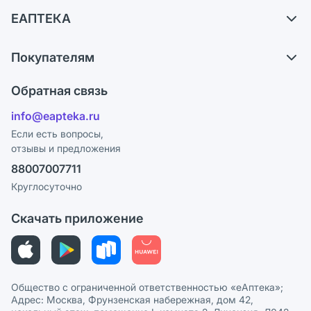
Доставка
ЕАПТЕКА
Самовывоз из аптек
О компании
Обмен и возврат
Покупателям
Карьера
Что с моим заказом?
Оплата
Поставщики
Обратная связь
Ответы на вопросы
Отзывы
Лицензия
info@eapteka.ru
Блог
Программа СберСпасибо
Реклама на сайте
Если есть вопросы,
отзывы и предложения
Политика конфиденциальности
Ваши товары на ЕАПТЕКЕ
88007007711
Пользовательское соглашение
Сотрудничество для аптек
Круглосуточно
Политика рекомендаций
СМИ о нас
Скачать приложение
Этика и соответствие
Политика в отношении обработки персональных данных
Общество с ограниченной ответственностью «еАптека»;
Адрес: Москва, Фрунзенская набережная, дом 42,