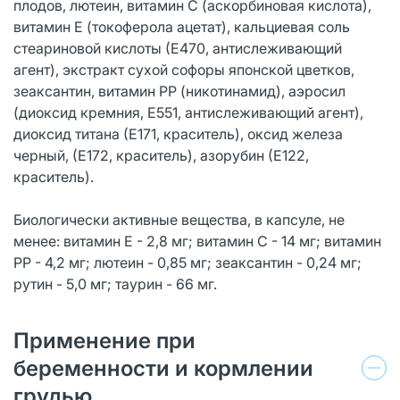
плодов, лютеин, витамин С (аскорбиновая кислота),
витамин Е (токоферола ацетат), кальциевая соль
стеариновой кислоты (Е470, антислеживающий
агент), экстракт сухой софоры японской цветков,
зеаксантин, витамин РР (никотинамид), аэросил
(диоксид кремния, Е551, антислеживающий агент),
диоксид титана (Е171, краситель), оксид железа
черный, (Е172, краситель), азорубин (Е122,
краситель).
Биологически активные вещества, в капсуле, не
менее: витамин Е - 2,8 мг; витамин С - 14 мг; витамин
РР - 4,2 мг; лютеин - 0,85 мг; зеаксантин - 0,24 мг;
рутин - 5,0 мг; таурин - 66 мг.
Применение при
беременности и кормлении
грудью