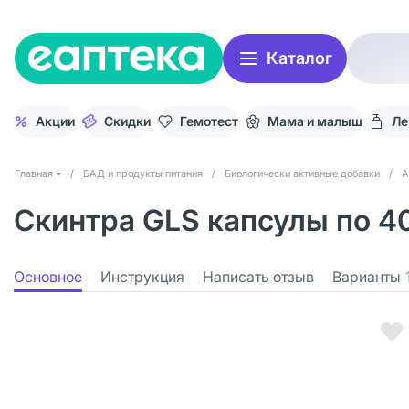
Каталог
Акции
Скидки
Гемотест
Мама и малыш
Ле
Главная
/
БАД и продукты питания
/
Биологически активные добавки
/
А
Скинтра GLS капсулы по 4
Основное
Инструкция
Написать отзыв
Варианты