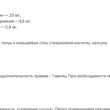
ин — 20 мг;
кремний —4,6 мг;
— 0,9 мг.
тальк и кальциевая соль стеариновой кислоты, капсула
родолжительность приема - 1 месяц. При необходимости 
енность, кормление грудью. Перед применением рекоме