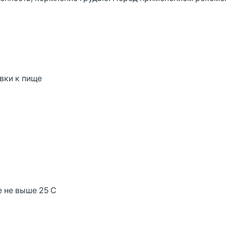
вки к пище
е не выше 25 С