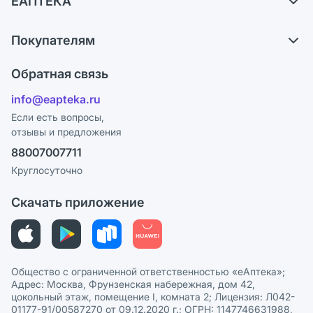
ЕАПТЕКА
Самовывоз из аптек
О компании
Обмен и возврат
Покупателям
Карьера
Что с моим заказом?
Оплата
Поставщики
Обратная связь
Ответы на вопросы
Отзывы
Лицензия
info@eapteka.ru
Блог
Программа СберСпасибо
Реклама на сайте
Если есть вопросы,
отзывы и предложения
Политика конфиденциальности
Ваши товары на ЕАПТЕКЕ
88007007711
Пользовательское соглашение
Сотрудничество для аптек
Круглосуточно
Политика рекомендаций
СМИ о нас
Скачать приложение
Этика и соответствие
Политика в отношении обработки персональных данных
Общество с ограниченной ответственностью «еАптека»;
Адрес: Москва, Фрунзенская набережная, дом 42,
цокольный этаж, помещение I, комната 2; Лицензия: Л042-
01177-91/00587270 от 09.12.2020 г.; ОГРН: 1147746631988,