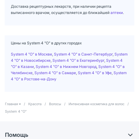
Доставка рецептурных лекарств, при наличии рецепта
выписанного врачом, осуществляется до ближайшей
аптеки
.
Цены на System 4 "О" в других городах
System 4 "О" в Москве
,
System 4 "О" в Санкт-Петербург
,
System
4 "О" в Новосибирске
,
System 4 "О" в Екатеринбург
,
System 4
"О" в Казани
,
System 4 "О" в Нижнем Новгород
,
System 4 "О" в
Челябинске
,
System 4 "О" в Самаре
,
System 4 "О" в Уфе
,
System
4 "О" в Ростове-на-Дону
Главная
/
Красота
/
Волосы
/
Интенсивная косметика для волос
/
System 4 "О"
Помощь