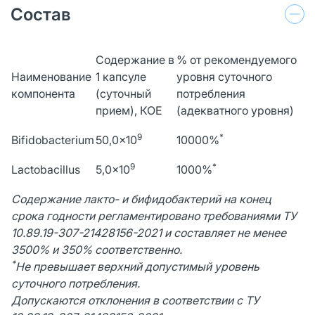
Состав
Содержание в
% от рекомендуемого
Наименование
1 капсуле
уровня суточного
компонента
(суточный
потребления
прием), КОЕ
(адекватного уровня)
9
*
Bifidobacterium
50,0×10
10000%
9
*
Lactobacillus
5,0×10
1000%
Содержание лакто- и бифидобактерий на конец
срока годности регламентировано требованиями ТУ
10.89.19-307-21428156-2021 и составляет не менее
3500% и 350% соответственно.
*
Не превышает верхний допустимый уровень
суточного потребления.
Допускаются отклонения в соответствии с ТУ