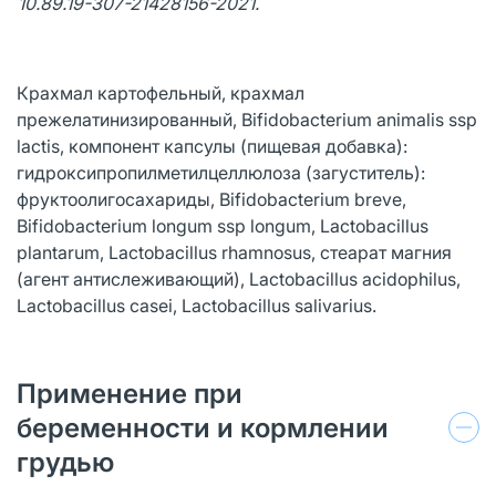
10.89.19-307-21428156-2021.
Крахмал картофельный, крахмал
прежелатинизированный, Bifidobacterium animalis ssp
lactis, компонент капсулы (пищевая добавка):
гидроксипропилметилцеллюлоза (загуститель):
фруктоолигосахариды, Bifidobacterium breve,
Bifidobacterium longum ssp longum, Lactobacillus
plantarum, Lactobacillus rhamnosus, стеарат магния
(агент антислеживающий), Lactobacillus acidophilus,
Lactobacillus casei, Lactobacillus salivarius.
Применение при
беременности и кормлении
грудью