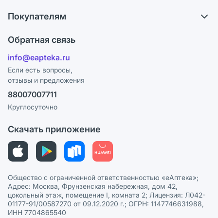
О компании
Обмен и возврат
Покупателям
Карьера
Что с моим заказом?
Оплата
Поставщики
Обратная связь
Ответы на вопросы
Отзывы
Лицензия
info@eapteka.ru
Блог
Программа СберСпасибо
Реклама на сайте
Если есть вопросы,
отзывы и предложения
Политика конфиденциальности
Ваши товары на ЕАПТЕКЕ
88007007711
Пользовательское соглашение
Сотрудничество для аптек
Круглосуточно
Политика рекомендаций
СМИ о нас
Скачать приложение
Этика и соответствие
Политика в отношении обработки персональных данных
Общество с ограниченной ответственностью «еАптека»;
Адрес: Москва, Фрунзенская набережная, дом 42,
цокольный этаж, помещение I, комната 2; Лицензия: Л042-
01177-91/00587270 от 09.12.2020 г.; ОГРН: 1147746631988,
ИНН 7704865540