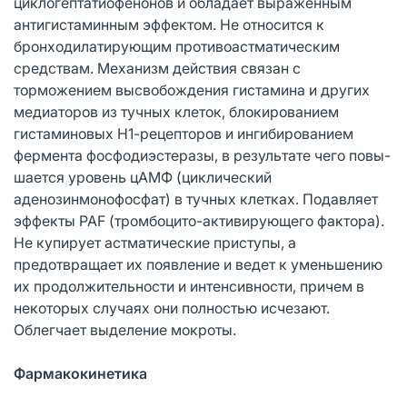
циклогептатиофенонов и обладает выраженным
антигистаминным эффектом. Не относится к
бронходилатирующим противоастматическим
средствам. Механизм действия связан с
торможением высвобождения гистамина и других
медиаторов из тучных клеток, блокированием
гистаминовых Н1-рецепторов и ингибированием
фермента фосфодиэстеразы, в результате чего повы-
шается уровень цАМФ (циклический
аденозинмонофосфат) в тучных клетках. Подавляет
эффекты PAF (тромбоцито-активирующего фактора).
Не купирует астматические приступы, а
предотвращает их появление и ведет к уменьшению
их продолжительности и интенсивности, причем в
некоторых случаях они полностью исчезают.
Облегчает выделение мокроты.
Фармакокинетика