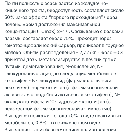
Почти полностью всасывается из желудочно-
кишечного тракта, биодоступность составляет около
50% из-за эффекта “первого прохождения” через
печень. Время достижения максимальной
концентрации (ТСmах) 2-4 ч. Связывание с белками
плазмы составляет около 75%. Проходит через
гематоэнцефалический барьер, проникает в грудное
молоко. Объем распределения - 2,7 л/кг. Около 60%
принятой дозы метаболизируется в печени тремя
путями: деметилирование, N-окисление, N-
глюкуроконъюгация, до следующих метаболитов:
кетотифен - N-глюкуронид (фармакологически
неактивен), нор-кетотифен (с фармакологической
активностью, подобной активности кетотифена), N-
оксид кетотифена и 10-гидрокси - кетотифен (с
неизвестной фармакологической активностью).
Выводится почками - около 70% в виде неактивных
метаболитов, 0,8% - в неизмененном виде.
Выведение - двухфазное: период полувыведения