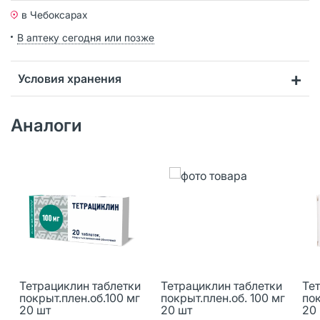
в Чебоксарах
В аптеку сегодня или позже
Условия хранения
Аналоги
Тетрациклин таблетки
Тетрациклин таблетки
Те
покрыт.плен.об.100 мг
покрыт.плен.об. 100 мг
пок
20 шт
20 шт
20