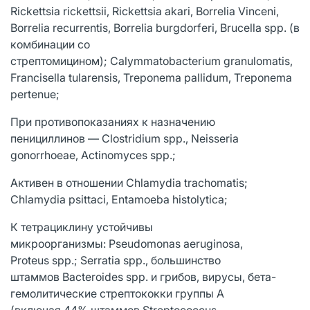
Rickettsia rickettsii, Rickettsia akari, Borrelia Vinceni,
Borrelia recurrentis, Borrelia burgdorferi, Brucella spp. (в
комбинации со
стрептомицином); Calymmatobacterium granulomatis,
Francisella tularensis, Treponema pallidum, Treponema
pertenue;
При противопоказаниях к назначению
пенициллинов — Clostridium spp., Neisseria
gonorrhoeae, Actinomyces spp.;
Активен в отношении Chlamydia trachomatis;
Chlamydia psittaci, Entamoeba histolytica;
К тетрациклину устойчивы
микроорганизмы: Pseudomonas aeruginosa,
Proteus spp.; Serratia spp., большинство
штаммов Bacteroides spp. и грибов, вирусы, бета-
гемолитические стрептококки группы A
(включая 44% штаммов Streptococcus