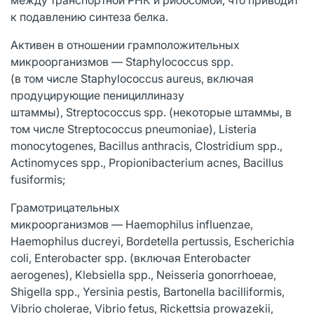
к подавлению синтеза белка.
Активен в отношении грамположительных
микроорганизмов — Staphylococcus spp.
(в том числе Staphylococcus aureus, включая
продуцирующие пенициллиназу
штаммы), Streptococcus spp. (некоторые штаммы, в
том числе Streptococcus pneumoniae), Listeria
monocytogenes, Bacillus anthracis, Clostridium spp.,
Actinomyces spp., Propionibacterium acnes, Bacillus
fusiformis;
Грамотрицательных
микроорганизмов — Haemophilus influenzae,
Haemophilus ducreyi, Bordetella pertussis, Escherichia
coli, Enterobacter spp. (включая Enterobacter
aerogenes), Klebsiella spp., Neisseria gonorrhoeae,
Shigella spp., Yersinia pestis, Bartonella bacilliformis,
Vibrio cholerae, Vibrio fetus, Rickettsia prowazekii,