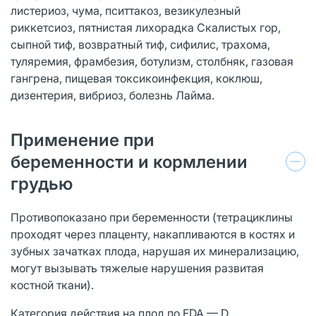
листериоз, чума, пситтакоз, везикулезный
риккетсиоз, пятнистая лихорадка Скалистых гор,
сыпной тиф, возвратный тиф, сифилис, трахома,
туляремия, фрамбезия, ботулизм, столбняк, газовая
гангрена, пищевая токсикоинфекция, коклюш,
дизентерия, вибриоз, болезнь Лайма.
Применение при
беременности и кормлении
грудью
Противопоказано при беременности (тетрациклины
проходят через плаценту, накапливаются в костях и
зубных зачатках плода, нарушая их минерализацию,
могут вызывать тяжелые нарушения развитая
костной ткани).
Категория действия на плод по FDA — D.