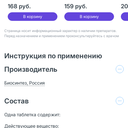
168 руб.
159 руб.
20
В корзину
В корзину
Страница носит информационный характер о наличии препаратов.
Перед назначением и применением проконсультируйтесь с врачом
Инструкция по применению
Производитель
Биосинтез, Россия
Состав
Одна таблетка содержит:
Действующее вещество: