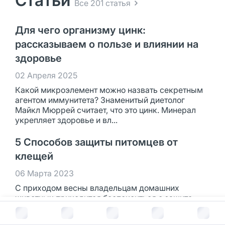
Статьи
Все 201 статья
Для чего организму цинк:
рассказываем о пользе и влиянии на
здоровье
02 Апреля 2025
Какой микроэлемент можно назвать секретным
агентом иммунитета? Знаменитый диетолог
Майкл Мюррей считает, что это цинк. Минерал
укрепляет здоровье и вл...
5 Способов защиты питомцев от
клещей
06 Марта 2023
С приходом весны владельцам домашних
животных приходится беспокоиться о защите
питомцев от укусов насекомых. Иксодовые
В корзину за
159
руб.
клещи опасны не только для соба...