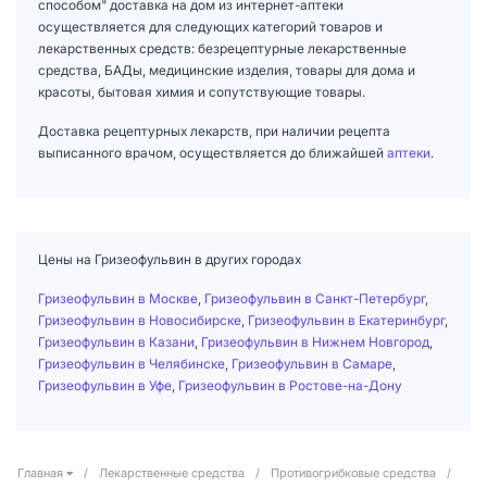
способом" доставка на дом из интернет-аптеки
осуществляется для следующих категорий товаров и
лекарственных средств: безрецептурные лекарственные
средства, БАДы, медицинские изделия, товары для дома и
красоты, бытовая химия и сопутствующие товары.
Доставка рецептурных лекарств, при наличии рецепта
выписанного врачом, осуществляется до ближайшей
аптеки
.
Цены на Гризеофульвин в других городах
Гризеофульвин в Москве
,
Гризеофульвин в Санкт-Петербург
,
Гризеофульвин в Новосибирске
,
Гризеофульвин в Екатеринбург
,
Гризеофульвин в Казани
,
Гризеофульвин в Нижнем Новгород
,
Гризеофульвин в Челябинске
,
Гризеофульвин в Самаре
,
Гризеофульвин в Уфе
,
Гризеофульвин в Ростове-на-Дону
Главная
/
Лекарственные средства
/
Противогрибковые средства
/