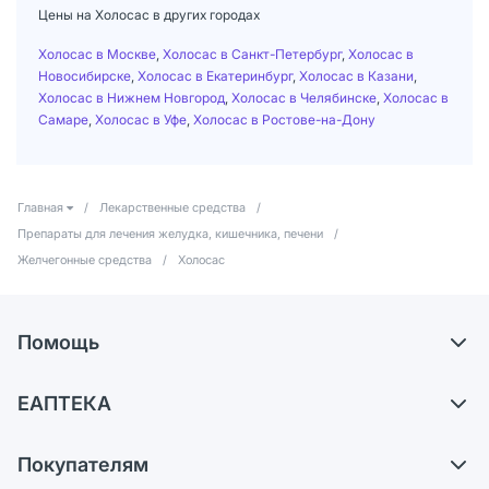
Цены на Холосас в других городах
Холосас в Москве
,
Холосас в Санкт-Петербург
,
Холосас в
Новосибирске
,
Холосас в Екатеринбург
,
Холосас в Казани
,
Холосас в Нижнем Новгород
,
Холосас в Челябинске
,
Холосас в
Самаре
,
Холосас в Уфе
,
Холосас в Ростове-на-Дону
Главная
/
Лекарственные средства
/
Препараты для лечения желудка, кишечника, печени
/
Желчегонные средства
/
Холосас
Помощь
Доставка
ЕАПТЕКА
Самовывоз из аптек
О компании
Обмен и возврат
Покупателям
Карьера
Что с моим заказом?