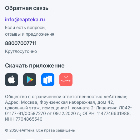
Оплата
Поставщики
Обратная связь
Ответы на вопросы
Отзывы
Лицензия
info@eapteka.ru
Блог
Программа СберСпасибо
Реклама на сайте
Если есть вопросы,
отзывы и предложения
Политика конфиденциальности
Ваши товары на ЕАПТЕКЕ
88007007711
Пользовательское соглашение
Сотрудничество для аптек
Круглосуточно
Политика рекомендаций
СМИ о нас
Скачать приложение
Этика и соответствие
Политика в отношении обработки персональных данных
Общество с ограниченной ответственностью «еАптека»;
Адрес: Москва, Фрунзенская набережная, дом 42,
цокольный этаж, помещение I, комната 2; Лицензия: Л042-
01177-91/00587270 от 09.12.2020 г.; ОГРН: 1147746631988,
ИНН 7704865540
© 2026 eАптека. Все права защищены