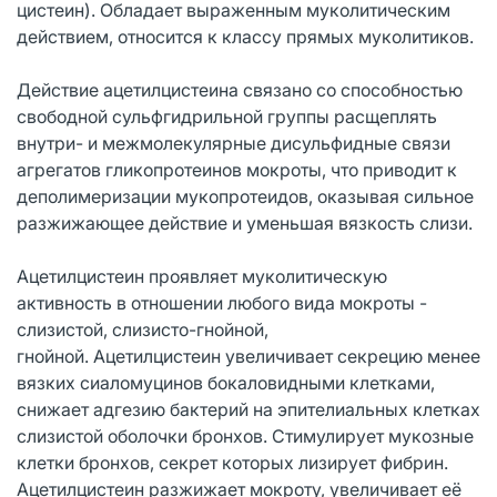
цистеин). Обладает выраженным муколитическим
действием, относится к классу прямых муколитиков.
Действие ацетилцистеина связано со способностью
свободной сульфгидрильной группы расщеплять
внутри- и межмолекулярные дисульфидные связи
агрегатов гликопротеинов мокроты, что приводит к
деполимеризации мукопротеидов, оказывая сильное
разжижающее действие и уменьшая вязкость слизи.
Ацетилцистеин проявляет муколитическую
активность в отношении любого вида мокроты -
слизистой, слизисто-гнойной,
гнойной. Ацетилцистеин увеличивает секрецию менее
вязких сиаломуцинов бокаловидными клетками,
снижает адгезию бактерий на эпителиальных клетках
слизистой оболочки бронхов. Стимулирует мукозные
клетки бронхов, секрет которых лизирует фибрин.
Ацетилцистеин разжижает мокроту, увеличивает её