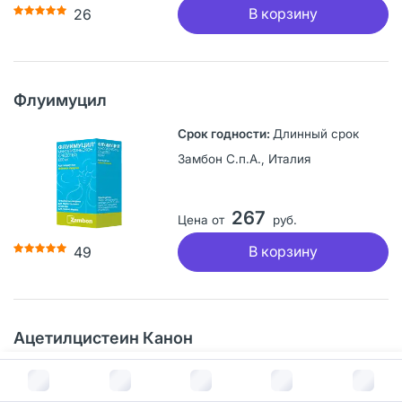
В корзину
26
Флуимуцил
Длинный срок
Замбон С.п.А., Италия
267
Цена от
руб.
В корзину
49
Ацетилцистеин Канон
Длинный срок
В корзину за
127
руб.
Канонфарма продакшн ЗАО, Россия