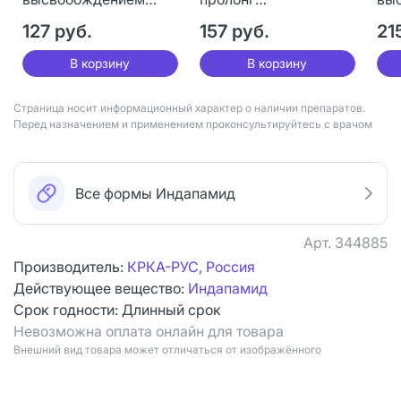
покрыт.плен.об. 1,5 мг
высвобождением
пок
30 шт
127 руб.
покрыт.плен.об. 1,5 мг
157 руб.
30 
21
30 шт
В корзину
В корзину
Страница носит информационный характер о наличии препаратов.
Перед назначением и применением проконсультируйтесь с врачом
Все формы Индапамид
Арт.
344885
Производитель:
КРКА-РУС, Россия
Действующее вещество:
Индапамид
Срок годности:
Длинный срок
Невозможна оплата онлайн для товара
Bнешний вид товара может отличаться от изображённого