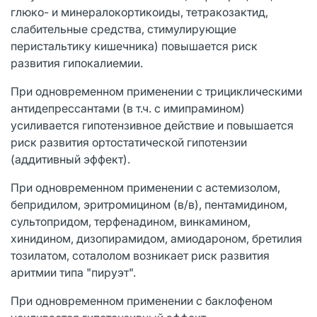
глюко- и минералокортикоиды, тетракозактид,
слабительные средства, стимулирующие
перистальтику кишечника) повышается риск
развития гипокалиемии.
При одновременном применении с трициклическими
антидепрессантами (в т.ч. с имипрамином)
усиливается гипотензивное действие и повышается
риск развития ортостатической гипотензии
(аддитивный эффект).
При одновременном применении с астемизолом,
бепридилом, эритромицином (в/в), пентамидином,
сультопридом, терфенадином, винкамином,
хинидином, дизопирамидом, амиодароном, бретилия
тозилатом, соталолом возникает риск развития
аритмии типа "пируэт".
При одновременном применении с баклофеном