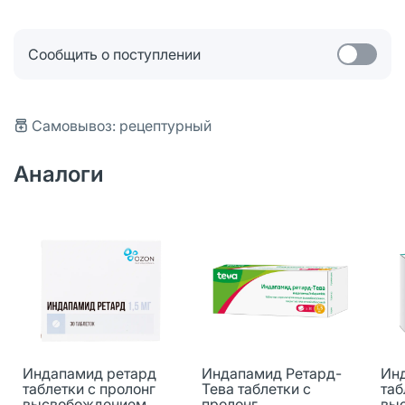
Сообщить о поступлении
Самовывоз: рецептурный
Аналоги
Индапамид ретард
Индапамид Ретард-
Ин
таблетки с пролонг
Тева таблетки с
таб
высвобождением
пролонг
вы